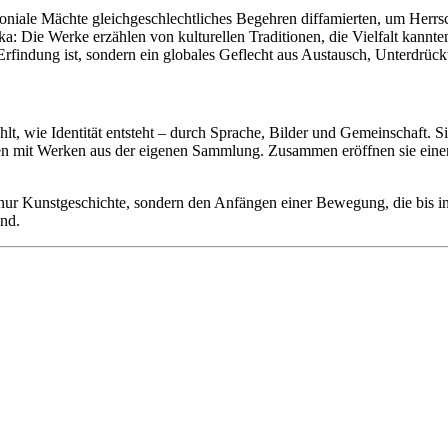
loniale Mächte gleichgeschlechtliches Begehren diffamierten, um Herrs
: Die Werke erzählen von kulturellen Traditionen, die Vielfalt kannte
he Erfindung ist, sondern ein globales Geflecht aus Austausch, Unterdrü
hlt, wie Identität entsteht – durch Sprache, Bilder und Gemeinschaft. S
ben mit Werken aus der eigenen Sammlung. Zusammen eröffnen sie einen v
r Kunstgeschichte, sondern den Anfängen einer Bewegung, die bis in u
ind.