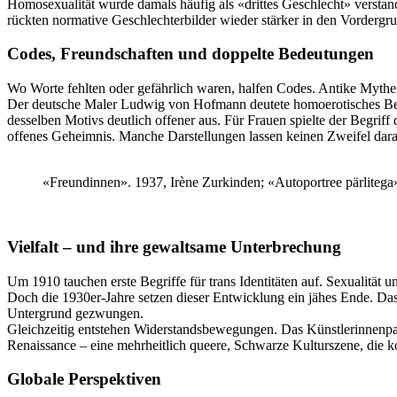
Homosexualität wurde damals häufig als «drittes Geschlecht» verstand
rückten normative Geschlechterbilder wieder stärker in den Vordergru
Codes, Freundschaften und doppelte Bedeutungen
Wo Worte fehlten oder gefährlich waren, halfen Codes. Antike Mythen
Der deutsche Maler Ludwig von Hofmann deutete homoerotisches Bege
desselben Motivs deutlich offener aus. Für Frauen spielte der Begriff
offenes Geheimnis. Manche Darstellungen lassen keinen Zweifel daran
«Freundinnen». 1937, Irène Zurkinden; «Autoportree pärlitega
Vielfalt – und ihre gewaltsame Unterbrechung
Um 1910 tauchen erste Begriffe für trans Identitäten auf. Sexualität
Doch die 1930er-Jahre setzen dieser Entwicklung ein jähes Ende. Das 
Untergrund gezwungen.
Gleichzeitig entstehen Widerstandsbewegungen. Das Künstlerinnenpa
Renaissance – eine mehrheitlich queere, Schwarze Kulturszene, die kol
Globale Perspektiven