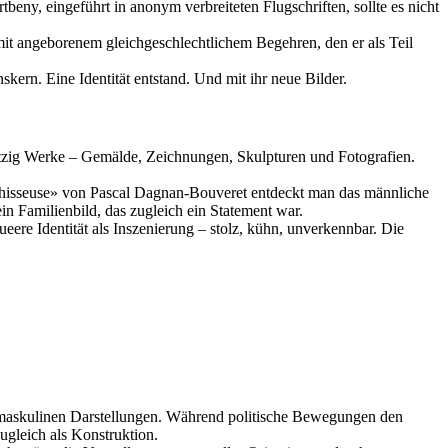
eny, eingeführt in anonym verbreiteten Flugschriften, sollte es nicht
mit angeborenem gleichgeschlechtlichem Begehren, den er als Teil
skern. Eine Identität entstand. Und mit ihr neue Bilder.
chtzig Werke – Gemälde, Zeichnungen, Skulpturen und Fotografien.
nchisseuse» von Pascal Dagnan-Bouveret entdeckt man das männliche
ein Familienbild, das zugleich ein Statement war.
eere Identität als Inszenierung – stolz, kühn, unverkennbar. Die
 maskulinen Darstellungen. Während politische Bewegungen den
ugleich als Konstruktion.