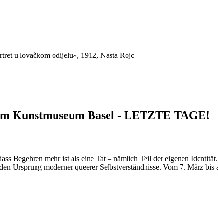
rtret u lovačkom odijelu», 1912, Nasta Rojc
s» im Kunstmuseum Basel - LETZTE TAGE!
 dass Begehren mehr ist als eine Tat – nämlich Teil der eigenen Identi
an den Ursprung moderner queerer Selbstverständnisse. Vom 7. März b