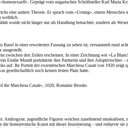
homosexuell». Geprägt vom ungarischen Schriftsteller Karl Maria Kertb
h Ulrichs eine andere Theorie. Er sprach vom «Urning», einem Menschen 
h weiblich.
lität wurde nicht länger nur als Handlung betrachtet, sondern als Wesen
in Basel in einer erweiterten Fassung zu sehen ist, versammelt rund a
 ausgestellt.
eist zwischen den Zeilen erscheinen. In einer Zeichnung wie «La Bla
rin Emilie Mundt porträtierte ihre Partnerin und ihre Adoptivtochter – 
ks auf. Ihr Porträt der exzentrischen Marchesa Casati von 1920 zeigt qu
s gesellschaftlich noch keinen festen Platz hatte.
 of the Marchesa Casati», 1020, Romaine Brooks
lder. Androgyne, jugendliche Figuren weichen zunehmend muskulösen,
e die homoerotische Kunst mit dieser Inszenierung – und entlarvte sie z