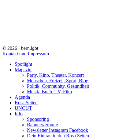
© 2026 - bern.lgbt
Kontakt und Impressum
Spotlight
Magazin
Party, Kino, Theater, Konzert
Menschen, Freizeit, Sport, Blog
Politik, Community, Gesundheit
Musik, Buch, TV, Film
Agenda
Rosa Seiten
UNCUT
Info
Sponsoring
Bannerwerbung
Newsletter Instagram Facebook
Dein Eintrag in den Rosa Seiten