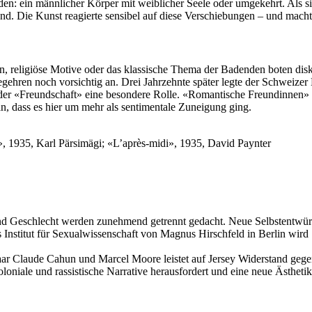
en: ein männlicher Körper mit weiblicher Seele oder umgekehrt. Als sic
nd. Die Kunst reagierte sensibel auf diese Verschiebungen – und machte
, religiöse Motive oder das klassische Thema der Badenden boten diskr
hren noch vorsichtig an. Drei Jahrzehnte später legte der Schweizer
 der «Freundschaft» eine besondere Rolle. «Romantische Freundinnen» ko
, dass es hier um mehr als sentimentale Zuneigung ging.
», 1935, Karl Pärsimägi; «L’après-midi», 1935, David Paynter
 und Geschlecht werden zunehmend getrennt gedacht. Neue Selbstentwürf
Institut für Sexualwissenschaft von Magnus Hirschfeld in Berlin wird 
ar Claude Cahun und Marcel Moore leistet auf Jersey Widerstand gegen
oniale und rassistische Narrative herausfordert und eine neue Ästhetik