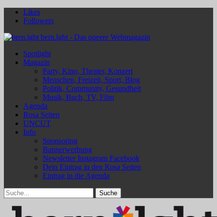
Likes
Followers
bern.lgbt - Das queere Webmagazin
Spotlight
Magazin
Party, Kino, Theater, Konzert
Menschen, Freizeit, Sport, Blog
Politik, Community, Gesundheit
Musik, Buch, TV, Film
Agenda
Rosa Seiten
UNCUT
Info
Sponsoring
Bannerwerbung
Newsletter Instagram Facebook
Dein Eintrag in den Rosa Seiten
Eintrag in die Agenda