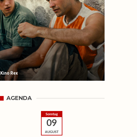
 Kino Rex
AGENDA
Sonntag
09
AUGUST