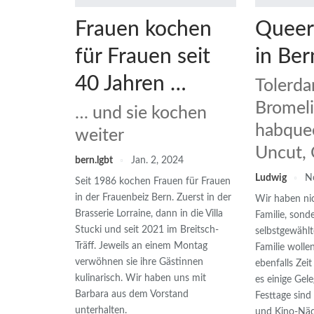
Frauen kochen
Queer
für Frauen seit
in Ber
40 Jahren …
Tolerda
Bromeli
… und sie kochen
habque
weiter
Uncut,
bern.lgbt
Jan. 2, 2024
Ludwig
N
Seit 1986 kochen Frauen für Frauen
in der Frauenbeiz Bern. Zuerst in der
Wir haben nic
Brasserie Lorraine, dann in die Villa
Familie, sond
Stucki und seit 2021 im Breitsch-
selbstgewählt
Träff. Jeweils an einem Montag
Familie wolle
verwöhnen sie ihre Gästinnen
ebenfalls Zeit
kulinarisch. Wir haben uns mit
es einige Gel
Barbara aus dem Vorstand
Festtage sind
unterhalten.
und Kino-Näc