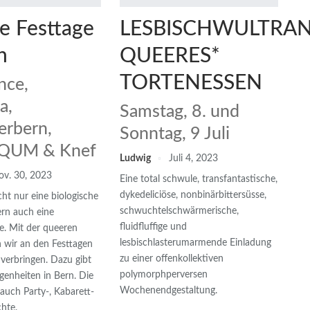
e Festtage
LESBISCHWULTRAN
n
QUEERES*
TORTENESSEN
nce,
a,
Samstag, 8. und
erbern,
Sonntag, 9 Juli
 QUM & Knef
Ludwig
Juli 4, 2023
ov. 30, 2023
Eine total schwule, transfantastische,
dykedeliciöse, nonbinärbittersüsse,
ht nur eine biologische
schwuchtelschwärmerische,
ern auch eine
fluidfluffige und
e. Mit der queeren
lesbischlasterumarmende Einladung
n wir an den Festtagen
zu einer offenkollektiven
 verbringen. Dazu gibt
polymorphperversen
egenheiten in Bern. Die
Wochenendgestaltung.
 auch Party-, Kabarett-
hte.