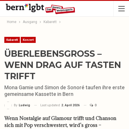
Home
Ausgang
Kabarett
Kabarett
Konzert
ÜBERLEBENSGROSS –
WENN DRAG AUF TASTEN
TRIFFT
Mona Gamie und Simon de Sonoré taufen ihre erste
gemeinsame Kassette in Bern
Last updated
2. April 2026
0
By
Ludwig
Wenn Nostalgie auf Glamour trifft und Chanson
sich mit Pop verschwestert, wird’s gross –