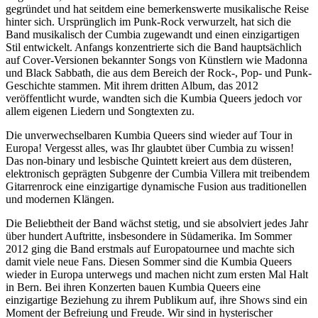
gegründet und hat seitdem eine bemerkenswerte musikalische Reise
hinter sich. Ursprünglich im Punk-Rock verwurzelt, hat sich die
Band musikalisch der Cumbia zugewandt und einen einzigartigen
Stil entwickelt. Anfangs konzentrierte sich die Band hauptsächlich
auf Cover-Versionen bekannter Songs von Künstlern wie Madonna
und Black Sabbath, die aus dem Bereich der Rock-, Pop- und Punk-
Geschichte stammen. Mit ihrem dritten Album, das 2012
veröffentlicht wurde, wandten sich die Kumbia Queers jedoch vor
allem eigenen Liedern und Songtexten zu.
Die unverwechselbaren Kumbia Queers sind wieder auf Tour in
Europa! Vergesst alles, was Ihr glaubtet über Cumbia zu wissen!
Das non-binary und lesbische Quintett kreiert aus dem düsteren,
elektronisch geprägten Subgenre der Cumbia Villera mit treibendem
Gitarrenrock eine einzigartige dynamische Fusion aus traditionellen
und modernen Klängen.
Die Beliebtheit der Band wächst stetig, und sie absolviert jedes Jahr
über hundert Auftritte, insbesondere in Südamerika. Im Sommer
2012 ging die Band erstmals auf Europatournee und machte sich
damit viele neue Fans. Diesen Sommer sind die Kumbia Queers
wieder in Europa unterwegs und machen nicht zum ersten Mal Halt
in Bern. Bei ihren Konzerten bauen Kumbia Queers eine
einzigartige Beziehung zu ihrem Publikum auf, ihre Shows sind ein
Moment der Befreiung und Freude. Wir sind in hysterischer