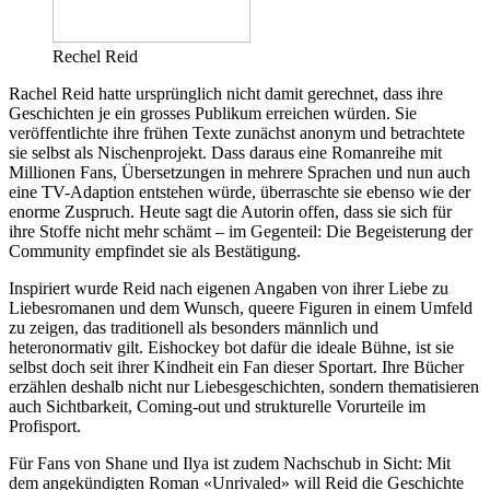
Rechel Reid
Rachel Reid hatte ursprünglich nicht damit gerechnet, dass ihre
Geschichten je ein grosses Publikum erreichen würden. Sie
veröffentlichte ihre frühen Texte zunächst anonym und betrachtete
sie selbst als Nischenprojekt. Dass daraus eine Romanreihe mit
Millionen Fans, Übersetzungen in mehrere Sprachen und nun auch
eine TV-Adaption entstehen würde, überraschte sie ebenso wie der
enorme Zuspruch. Heute sagt die Autorin offen, dass sie sich für
ihre Stoffe nicht mehr schämt – im Gegenteil: Die Begeisterung der
Community empfindet sie als Bestätigung.
Inspiriert wurde Reid nach eigenen Angaben von ihrer Liebe zu
Liebesromanen und dem Wunsch, queere Figuren in einem Umfeld
zu zeigen, das traditionell als besonders männlich und
heteronormativ gilt. Eishockey bot dafür die ideale Bühne, ist sie
selbst doch seit ihrer Kindheit ein Fan dieser Sportart. Ihre Bücher
erzählen deshalb nicht nur Liebesgeschichten, sondern thematisieren
auch Sichtbarkeit, Coming-out und strukturelle Vorurteile im
Profisport.
Für Fans von Shane und Ilya ist zudem Nachschub in Sicht: Mit
dem angekündigten Roman «Unrivaled» will Reid die Geschichte