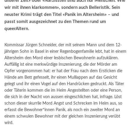
unserer Zeit» oder «Narzissten sind auch nur Menschen. Wie
wir mit ihnen klarkommen», sondern auch Belleristik. Sein
neuster Krimi trägt den Titel «Panik im Altersheim» – und
passt somit ausgezeichnet zu den Themen rund um
queerAltern.
Kommissar Jürgen Schneider, der mit seinem Mann und dem 12-
jährigen Sohn in Basel in einer Regenbogenfamilie lebt, hat in einem
Altersheim den Mord einer lesbischen Bewohnerin aufzuklären.
Auffällig ist eine merkwürdige Inszenierung, die der Mörder am
Opfer vorgenommen hat: er hat der Frau nach dem Ersticken die
Hände am Bett gefesselt, ihr einen Mulllappen auf das Gesicht
gelegt und ihr einen Vogel auf den Handrücken gedruckt. Als Täter
oder Täterin kommen die im Heim Angestellten oder eine Person,
die sich in der Nacht von aussen eingeschlichen hat, infrage. Löst
schon dieser skurrile Mord Angst und Schrecken im Heim aus, so
erfasst die Bewohner*innen Panik, als noch ein zweiter Mord an
einem schwulen Bewohner mit der gleichen Inszenierung verübt
wird.