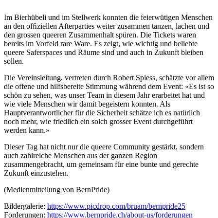
Im Bierhübeli und im Stellwerk konnten die feierwütigen Menschen
an den ofﬁziellen Afterparties weiter zusammen tanzen, lachen und
den grossen queeren Zusammenhalt spüren. Die Tickets waren
bereits im Vorfeld rare Ware. Es zeigt, wie wichtig und beliebte
queere Saferspaces und Räume sind und auch in Zukunft bleiben
sollen.
Die Vereinsleitung, vertreten durch Robert Spiess, schätzte vor allem
die offene und hilfsbereite Stimmung während dem Event: «Es ist so
schön zu sehen, was unser Team in diesem Jahr erarbeitet hat und
wie viele Menschen wir damit begeistern konnten. Als
Hauptverantwortlicher für die Sicherheit schätze ich es natürlich
noch mehr, wie friedlich ein solch grosser Event durchgeführt
werden kann.»
Dieser Tag hat nicht nur die queere Community gestärkt, sondern
auch zahlreiche Menschen aus der ganzen Region
zusammengebracht, um gemeinsam für eine bunte und gerechte
Zukunft einzustehen.
(Medienmitteilung von BernPride)
Bildergalerie:
https://www.picdrop.com/bruam/bernpride25
Forderungen:
https://www.bernpride.ch/about-us/forderungen