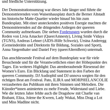
und friedliche Unterstützung.
Der Demonstrationsumzug war dieses Jahr länger und führte die
Demonstrierenden vom Waisenhausplatz durch die Berner Altstadt
ins historische Matte-Quartier wieder hinauf bis hin zum
Bundesplatz. Mit einer ansteckenden positiven Energie machten die
Demonstrierenden auf die dringenden Anliegen der queeren
Community aufmerksam. Die sieben
Forderungen
wurden durch die
Reden von Livia Amacker (QueerAmnesty), Living Smile Vidaya
(TGNS), Andreas Lehner (AIDS-Hilfe Schweiz), Ursina Anderegg
(Gemeinderätin und Direktorin für Bildung, Soziales und Sport),
Anna Siegenthaler und Daniel Frey (queerAlternBern) untermalt.
Das anschliessende Festival auf dem Bundesplatz war für viele
Besuchende und für die Verantwortlichen einer der Höhepunkte des
Tages. Ein weiteres Highlight: Das atemberaubende Riesenrad der
Women’s Euro. Ein Blickfang und Statement in den Farben der
queeren Community. DJ Audiophil und DJ unnova sorgten für den
richtigen Beat am Festival. Pato, ILIRA und MORPHELANCOLIE
verzauberten das Publikum mit ihren Stimmen und Melodien. Die
Künstler*innen animierten zu mehr Freude, Widerstand und Liebe.
Wie die letzten Jahre fehlte auch die Dragshow mit Charlie van
Brabant, Eliza, Jolene the Kween, Lady Wukai, Miss Drag a Lot
und Miss Madline nicht.