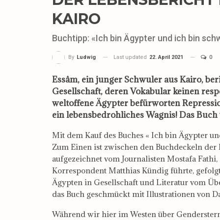
KAIRO
Buchtipp: «Ich bin Ägypter und ich bin sc
Last updated
22. April 2021
0
By
Ludwig
Essâm, ein junger Schwuler aus Kairo, ber
Gesellschaft, deren Vokabular keinen resp
weltoffene Ägypter befürworten Repressi
ein lebensbedrohliches Wagnis! Das Buch vo
Mit dem Kauf des Buches « Ich bin Ägypter un
Zum Einen ist zwischen den Buchdeckeln der 
aufgezeichnet vom Journalisten Mostafa Fathi,
Korrespondent Matthias Kündig führte, gefolg
Ägypten in Gesellschaft und Literatur vom Ü
das Buch geschmückt mit Illustrationen von D
Während wir hier im Westen über Gendersternc