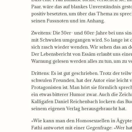
Paar, wäre das auf blankes Unverständnis gesto
positiv besetzten, um über das Thema zu sprec
seinen Fussnoten und im Anhang.
Zweitens: Die 50er- und 60er-Jahre bei uns sin
mit Schwulen umgegangen wird. So lange ist da
sich rasch wieder wenden. Wir sehen das an
Der Lebensbericht von Essâm erlaubt uns einen
Warnung gelesen werden alles zu tun, um zu ve
Drittens: Es ist gut geschrieben. Trotz der t
schwulen Freunden, hat der Autor eine leicht 
Protagonisten ist. Man hört sie förmlich spr
ein etwas bitterer Humor zwar. Auch die Zeich
Kalligafen Daniel Reichenbach lockern das Buch
seinem eigenen Verlag herausgebraucht hat.
«Wie kann man den Homosexuellen in Ägypten h
Fathi antwortet mit einer Gegenfrage: «Wer h