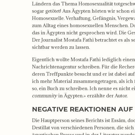
Ländern das Thema Homosexualität totgeschw
sogar getötet! Aus Ägypten hörten wir schon e
Homosexuelle. Verhaftung, Gefängnis, Vergewa
zum Alltag eines homosexuellen Menschen. Doc
das in Ägypten nicht gesprochen wird. Die Gese
Der Journalist Mostafa Fathi betrachtet es al
sichtbar werden zu lassen.
Eigentlich wollte Mostafa Fathi lediglich eine
Nachrichtenagentur schreiben. Für die Recher
deren Treffpunkte besucht und er ist dabei auf
ich mehr Material zusammengetragen, als ich f
so, ein Buch zu schreiben. Ich nenne es nicht
community
in Ägypten.» erzählte der Autor.
NEGATIVE REAKTIONEN AUF
Die Hauptperson seines Berichts ist Essâm, doch
Destillat von verschiedenen Personen, die sic
ägyptischen Presse und in der Literatur werde