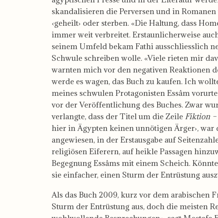
skandalisieren die Perversen und in Romanen
‹geheilt› oder sterben. «Die Haltung, dass Homo
immer weit verbreitet. Erstaunlicherweise auch
seinem Umfeld bekam Fathi ausschliesslich neg
Schwule schreiben wolle. «Viele rieten mir davo
warnten mich vor den negativen Reaktionen 
werde es wagen, das Buch zu kaufen. Ich wollt
meines schwulen Protagonisten Essâm vorurteils
vor der Veröffentlichung des Buches. Zwar wur
verlangte, dass der Titel um die Zeile
Fiktion 
hier in Ägypten keinen unnötigen Ärger›, war
angewiesen, in der Erstausgabe auf Seitenzahle
religiösen Eiferern, auf heikle Passagen hinzu
Begegnung Essâms mit einem Scheich. Könnten 
sie einfacher, einen Sturm der Entrüstung ausz
Als das Buch 2009, kurz vor dem arabischen Fr
Sturm der Entrüstung aus, doch die meisten Re
wohlwollende Besprechungen», sagt Mostafa Fa