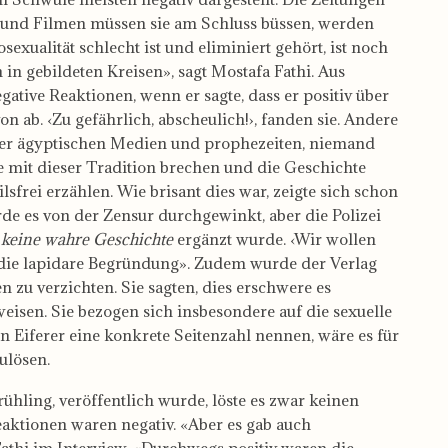
 und Filmen müssen sie am Schluss büssen, werden
sexualität schlecht ist und eliminiert gehört, ist noch
 in gebildeten Kreisen», sagt Mostafa Fathi. Aus
ative Reaktionen, wenn er sagte, dass er positiv über
n ab. ‹Zu gefährlich, abscheulich!›, fanden sie. Andere
der ägyptischen Medien und prophezeiten, niemand
e mit dieser Tradition brechen und die Geschichte
frei erzählen. Wie brisant dies war, zeigte sich schon
de es von der Zensur durchgewinkt, aber die Polizei
– keine wahre Geschichte
ergänzt wurde. ‹Wir wollen
 die lapidare Begründung». Zudem wurde der Verlag
n zu verzichten. Sie sagten, dies erschwere es
weisen. Sie bezogen sich insbesondere auf die sexuelle
Eiferer eine konkrete Seitenzahl nennen, wäre es für
ulösen.
ühling, veröffentlich wurde, löste es zwar keinen
aktionen waren negativ. «Aber es gab auch
thi im Interview. «Durchwegs positiv waren die