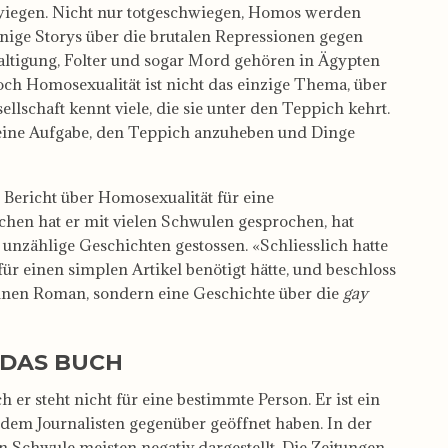
iegen. Nicht nur totgeschwiegen, Homos werden
inige Storys über die brutalen Repressionen gegen
ltigung, Folter und sogar Mord gehören in Ägypten
h Homosexualität ist nicht das einzige Thema, über
llschaft kennt viele, die sie unter den Teppich kehrt.
s seine Aufgabe, den Teppich anzuheben und Dinge
n Bericht über Homosexualität für eine
chen hat er mit vielen Schwulen gesprochen, hat
 unzählige Geschichten gestossen. «Schliesslich hatte
ür einen simplen Artikel benötigt hätte, und beschloss
 einen Roman, sondern eine Geschichte über die
gay
 DAS BUCH
 er steht nicht für eine bestimmte Person. Er ist ein
h dem Journalisten gegenüber geöffnet haben. In der
n Schwule meisten negativ dargestellt. Die Zeitungen