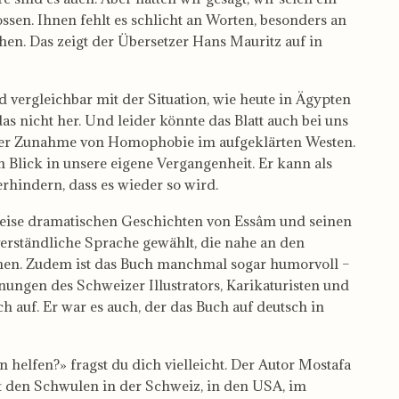
ssen. Ihnen fehlt es schlicht an Worten, besonders an
hen. Das zeigt der Übersetzer Hans Mauritz auf in
d vergleichbar mit der Situation, wie heute in Ägypten
s nicht her. Und leider könnte das Blatt auch bei uns
 der Zunahme von Homophobie im aufgeklärten Westen.
 Blick in unsere eigene Vergangenheit. Er kann als
rhindern, dass es wieder so wird.
eilweise dramatischen Geschichten von Essâm und seinen
verständliche Sprache gewählt, die nahe an den
echen. Zudem ist das Buch manchmal sogar humorvoll –
nungen des Schweizer Illustrators, Karikaturisten und
 auf. Er war es auch, der das Buch auf deutsch in
elfen?» fragst du dich vielleicht. Der Autor Mostafa
at den Schwulen in der Schweiz, in den USA, im