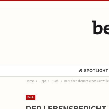
SPOTLIGHT
Home
Tipps
Buch
Der Lebensbericht eines Schwule
Buch
DER LEBENSBERICHT