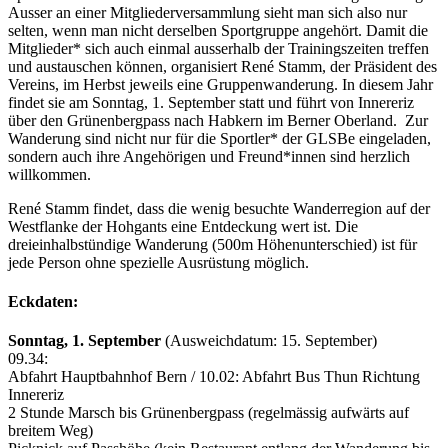
Ausser an einer Mitgliederversammlung sieht man sich also nur
selten, wenn man nicht derselben Sportgruppe angehört. Damit die
Mitglieder* sich auch einmal ausserhalb der Trainingszeiten treffen
und austauschen können, organisiert René Stamm, der Präsident des
Vereins, im Herbst jeweils eine Gruppenwanderung. In diesem Jahr
findet sie am Sonntag, 1. September statt und führt von Innereriz
über den Grünenbergpass nach Habkern im Berner Oberland. Zur
Wanderung sind nicht nur für die Sportler* der GLSBe eingeladen,
sondern auch ihre Angehörigen und Freund*innen sind herzlich
willkommen.
René Stamm findet, dass die wenig besuchte Wanderregion auf der
Westflanke der Hohgants eine Entdeckung wert ist. Die
dreieinhalbstündige Wanderung (500m Höhenunterschied) ist für
jede Person ohne spezielle Ausrüstung möglich.
Eckdaten:
Sonntag, 1. September
(Ausweichdatum: 15. September)
09.34:
Abfahrt Hauptbahnhof Bern / 10.02: Abfahrt Bus Thun Richtung
Innereriz
2 Stunde Marsch bis Grünenbergpass (regelmässig aufwärts auf
breitem Weg)