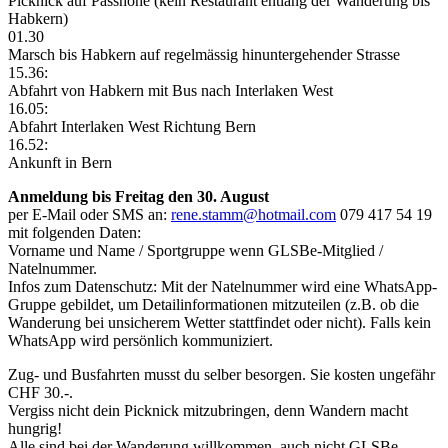
Picknick auf Passhöhe (kein Restaurant entlang der Wanderung bis
Habkern)
01.30
Marsch bis Habkern auf regelmässig hinuntergehender Strasse
15.36:
Abfahrt von Habkern mit Bus nach Interlaken West
16.05:
Abfahrt Interlaken West Richtung Bern
16.52:
Ankunft in Bern
Anmeldung bis Freitag den 30. August
per E-Mail oder SMS an:
rene.stamm@hotmail.com
079 417 54 19
mit folgenden Daten:
Vorname und Name / Sportgruppe wenn GLSBe-Mitglied /
Natelnummer.
Infos zum Datenschutz: Mit der Natelnummer wird eine WhatsApp-
Gruppe gebildet, um Detailinformationen mitzuteilen (z.B. ob die
Wanderung bei unsicherem Wetter stattfindet oder nicht). Falls kein
WhatsApp wird persönlich kommuniziert.
Zug- und Busfahrten musst du selber besorgen. Sie kosten ungefähr
CHF 30.-.
Vergiss nicht dein Picknick mitzubringen, denn Wandern macht
hungrig!
Alle sind bei der Wanderung willkommen, auch nicht GLSBe-