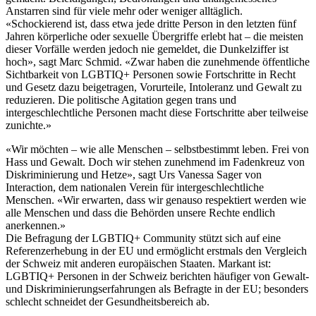
Anstarren sind für viele mehr oder weniger alltäglich.
«Schockierend ist, dass etwa jede dritte Person in den letzten fünf
Jahren körperliche oder sexuelle Übergriffe erlebt hat – die meisten
dieser Vorfälle werden jedoch nie gemeldet, die Dunkelziffer ist
hoch», sagt Marc Schmid. «Zwar haben die zunehmende öffentliche
Sichtbarkeit von LGBTIQ+ Personen sowie Fortschritte in Recht
und Gesetz dazu beigetragen, Vorurteile, Intoleranz und Gewalt zu
reduzieren. Die politische Agitation gegen trans und
intergeschlechtliche Personen macht diese Fortschritte aber teilweise
zunichte.»
«Wir möchten – wie alle Menschen – selbstbestimmt leben. Frei von
Hass und Gewalt. Doch wir stehen zunehmend im Fadenkreuz von
Diskriminierung und Hetze», sagt Urs Vanessa Sager von
Interaction, dem nationalen Verein für intergeschlechtliche
Menschen. «Wir erwarten, dass wir genauso respektiert werden wie
alle Menschen und dass die Behörden unsere Rechte endlich
anerkennen.»
Die Befragung der LGBTIQ+ Community stützt sich auf eine
Referenzerhebung in der EU und ermöglicht erstmals den Vergleich
der Schweiz mit anderen europäischen Staaten. Markant ist:
LGBTIQ+ Personen in der Schweiz berichten häufiger von Gewalt-
und Diskriminierungserfahrungen als Befragte in der EU; besonders
schlecht schneidet der Gesundheitsbereich ab.