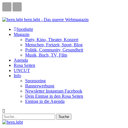
bern.lgbt - Das queere Webmagazin
Spotlight
Magazin
Party, Kino, Theater, Konzert
Menschen, Freizeit, Sport, Blog
Politik, Community, Gesundheit
Musik, Buch, TV, Film
Agenda
Rosa Seiten
UNCUT
Info
Sponsoring
Bannerwerbung
Newsletter Instagram Facebook
Dein Eintrag in den Rosa Seiten
Eintrag in die Agenda