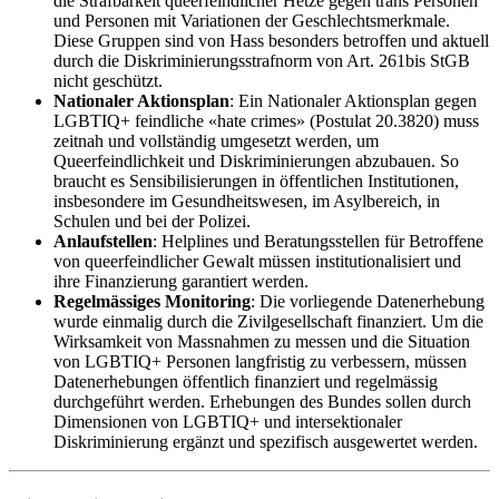
die Strafbarkeit queerfeindlicher Hetze gegen trans Personen
und Personen mit Variationen der Geschlechtsmerkmale.
Diese Gruppen sind von Hass besonders betroffen und aktuell
durch die Diskriminierungsstrafnorm von Art. 261bis StGB
nicht geschützt.
Nationaler Aktionsplan
: Ein Nationaler Aktionsplan gegen
LGBTIQ+ feindliche «hate crimes» (Postulat 20.3820) muss
zeitnah und vollständig umgesetzt werden, um
Queerfeindlichkeit und Diskriminierungen abzubauen. So
braucht es Sensibilisierungen in öffentlichen Institutionen,
insbesondere im Gesundheitswesen, im Asylbereich, in
Schulen und bei der Polizei.
Anlaufstellen
: Helplines und Beratungsstellen für Betroffene
von queerfeindlicher Gewalt müssen institutionalisiert und
ihre Finanzierung garantiert werden.
Regelmässiges Monitoring
: Die vorliegende Datenerhebung
wurde einmalig durch die Zivilgesellschaft finanziert. Um die
Wirksamkeit von Massnahmen zu messen und die Situation
von LGBTIQ+ Personen langfristig zu verbessern, müssen
Datenerhebungen öffentlich finanziert und regelmässig
durchgeführt werden. Erhebungen des Bundes sollen durch
Dimensionen von LGBTIQ+ und intersektionaler
Diskriminierung ergänzt und spezifisch ausgewertet werden.