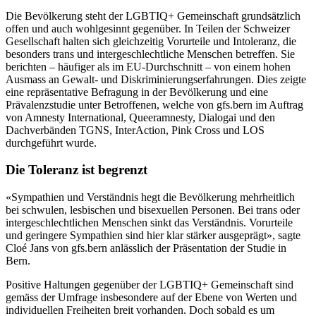
Die Bevölkerung steht der LGBTIQ+ Gemeinschaft grundsätzlich
offen und auch wohlgesinnt gegenüber. In Teilen der Schweizer
Gesellschaft halten sich gleichzeitig Vorurteile und Intoleranz, die
besonders trans und intergeschlechtliche Menschen betreffen. Sie
berichten – häufiger als im EU-Durchschnitt – von einem hohen
Ausmass an Gewalt- und Diskriminierungserfahrungen. Dies zeigte
eine repräsentative Befragung in der Bevölkerung und eine
Prävalenzstudie unter Betroffenen, welche von gfs.bern im Auftrag
von Amnesty International, Queeramnesty, Dialogai und den
Dachverbänden TGNS, InterAction, Pink Cross und LOS
durchgeführt wurde.
Die Toleranz ist begrenzt
«Sympathien und Verständnis hegt die Bevölkerung mehrheitlich
bei schwulen, lesbischen und bisexuellen Personen. Bei trans oder
intergeschlechtlichen Menschen sinkt das Verständnis. Vorurteile
und geringere Sympathien sind hier klar stärker ausgeprägt», sagte
Cloé Jans von gfs.bern anlässlich der Präsentation der Studie in
Bern.
Positive Haltungen gegenüber der LGBTIQ+ Gemeinschaft sind
gemäss der Umfrage insbesondere auf der Ebene von Werten und
individuellen Freiheiten breit vorhanden. Doch sobald es um