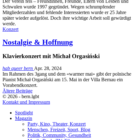
Der Verein fels – Freundinnen, Freunde, Eltern von Lesben und
Schwulen wurde 1997 gegründet. Wegen schrumpfender
Mitgliederzahlen und fehlende Interessierten wurde er 25 Jahre
später wieder aufgelöst. Doch ihre wichtige Arbeit soll gewürdigt
werde.
Konzert
Nostalgie & Hoffnung
Klavierkonzert mit Michał Orgasiński
hab queer bern
Apr. 28, 2024
Im Rahmen des 3gang und dem «warmer mai» gibt der polnische
Pianist Michał Orgasiński am 15. Mai in der Villa Bernau ein
Vorabendkonzert.
Ältere Beiträge
© 2026 - bern.lgbt
Kontakt und Impressum
Spotlight
Magazin
Party, Kino, Theater, Konzert
Menschen, Freizeit, Sport, Blog
Politik, Community, Gesundheit