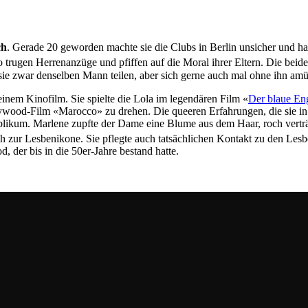
ch
. Gerade 20 geworden machte sie die Clubs in Berlin unsicher und hat
trugen Herrenanzüge und pfiffen auf die Moral ihrer Eltern. Die beid
sie zwar denselben Mann teilen, aber sich gerne auch mal ohne ihn amü
einem Kinofilm. Sie spielte die Lola im legendären Film «
Der blaue En
wood-Film «Marocco» zu drehen. Die queeren Erfahrungen, die sie in Ber
Publikum. Marlene zupfte der Dame eine Blume aus dem Haar, roch vert
h zur Lesbenikone. Sie pflegte auch tatsächlichen Kontakt zu den Les
der bis in die 50er-Jahre bestand hatte.