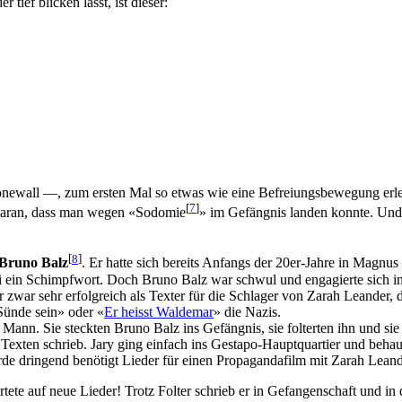
tief blicken lässt, ist dieser:
ewall —, zum ersten Mal so etwas wie eine Befreiungsbewegung erleb
[
7
]
daran, dass man wegen «Sodomie
» im Gefängnis landen konnte. Und 
[
8
]
Bruno Balz
. Er hatte sich bereits Anfangs der 20er-Jahre in Magnus
 sei ein Schimpfwort. Doch Bruno Balz war schwul und engagierte sic
war sehr erfolgreich als Texter für die Schlager von Zarah Leander, d
Sünde sein» oder «
Er heisst Waldemar
» die Nazis.
nn. Sie steckten Bruno Balz ins Gefängnis, sie folterten ihn und sie w
 Texten schrieb. Jary ging einfach ins Gestapo-Hauptquartier und beha
de dringend benötigt Lieder für einen Propagandafilm mit Zarah Leander
tete auf neue Lieder! Trotz Folter schrieb er in Gefangenschaft und in