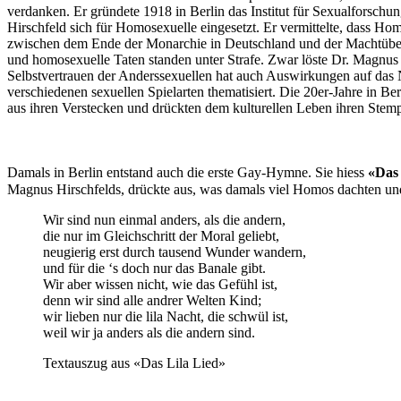
verdanken. Er gründete 1918 in Berlin das Institut für Sexualforschun
Hirschfeld sich für Homosexuelle eingesetzt. Er vermittelte, dass Hom
zwischen dem Ende der Monarchie in Deutschland und der Machtübern
und homosexuelle Taten standen unter Strafe. Zwar löste Dr. Magnus 
Selbstvertrauen der Anderssexuellen hat auch Auswirkungen auf das 
verschiedenen sexuellen Spielarten thematisiert. Die 20er-Jahre in
aus ihren Verstecken und drückten dem kulturellen Leben ihren Stemp
Damals in Berlin entstand auch die erste Gay-Hymne. Sie hiess
«Das 
Magnus Hirschfelds, drückte aus, was damals viel Homos dachten und
Wir sind nun einmal anders, als die andern,
die nur im Gleichschritt der Moral geliebt,
neugierig erst durch tausend Wunder wandern,
und für die ‘s doch nur das Banale gibt.
Wir aber wissen nicht, wie das Gefühl ist,
denn wir sind alle andrer Welten Kind;
wir lieben nur die lila Nacht, die schwül ist,
weil wir ja anders als die andern sind.
Textauszug aus «Das Lila Lied»