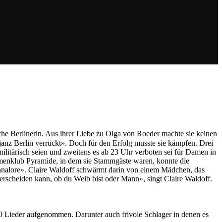
che Berlinerin. Aus ihrer Liebe zu Olga von Roeder machte sie keinen
janz Berlin verrückt». Doch für den Erfolg musste sie kämpfen. Drei
militärisch seien und zweitens es ab 23 Uhr verboten sei für Damen in
amenklub Pyramide, in dem sie Stammgäste waren, konnte die
annalore». Claire Waldoff schwärmt darin von einem Mädchen, das
terscheiden kann, ob du Weib bist oder Mann», singt Claire Waldoff.
0 Lieder aufgenommen. Darunter auch frivole Schlager in denen es