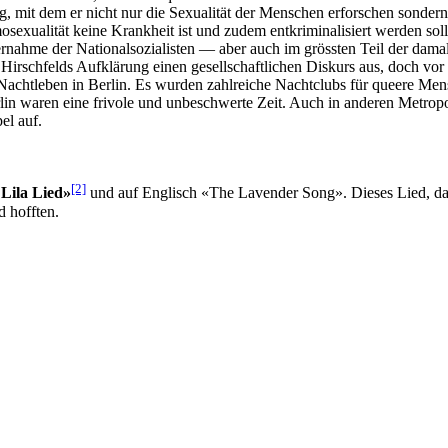
g, mit dem er nicht nur die Sexualität der Menschen erforschen sondern
osexualität keine Krankheit ist und zudem entkriminalisiert werden sol
ahme der Nationalsozialisten — aber auch im grössten Teil der damal
Hirschfelds Aufklärung einen gesellschaftlichen Diskurs aus, doch vor
Nachtleben in Berlin. Es wurden zahlreiche Nachtclubs für queere Me
 Berlin waren eine frivole und unbeschwerte Zeit. Auch in anderen Me
el auf.
[2]
Lila Lied»
und auf Englisch «The Lavender Song». Dieses Lied, da
 hofften.