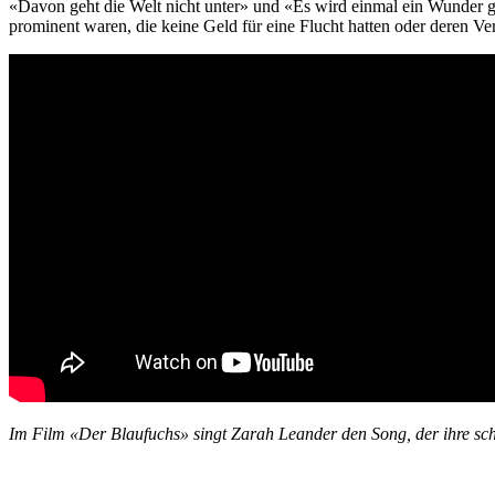
«Davon geht die Welt nicht unter» und «Es wird einmal ein Wunder g
prominent waren, die keine Geld für eine Flucht hatten oder deren V
Im Film «Der Blaufuchs» singt Zarah Leander den Song, der ihre sc