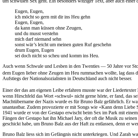
um schwulen Sex geht. Ein besonders witziger Text, aber auch einer der 
Eugen, Eugen,
ich möcht so gern mit dir ins Heu gehn
Eugen, Eugen,
da kann man küssen ohne Zeugen,
und du musst verstehn
mich darf niemand sehn
sonst wär’s leicht um meinen guten Ruf geschehn
drum Eugen, Eugen
sei doch nicht so scheu und komm ins Heu.
Auch wenn Schwule und Lesben in den Twenties — 50 Jahre vor Ston
dem Eugen lieber ohne Zeugen im Heu rummachen wollte, lag dass 
Aufstiegs der Nationalsozialisten in Deutschland auch nicht besser.
Einer der das am eigenen Leibe erfahren musste war der Liedertexter
wenn Hirschfeld das Wort «schwul» nicht gerne hörte, er fand, das
Machtübername der Nazis wurde es für Bruno Balz gefährlich. Er war z
unantastbar. Zudem provozierte er mit Songs wie «Kann denn Liebe 
1941 wurde er von der Gestapo erwischt beim Sex im Park mit einem Ma
Fängen der Gestapo hat ihn Michael Jary, der oft die Musik zu seinen
geschickt habe, um Bruno Balz aus der Haft zu entlassen, denn er wer
Bruno Balz liess sich im Gefängnis nicht unterkriegen. Und Zarah war