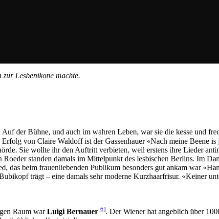
h zur Lesbenikone machte.
. Auf der Bühne, und auch im wahren Leben, war sie die kesse und fre
e Erfolg von Claire Waldoff ist der Gassenhauer «Nach meine Beene is 
e. Sie wollte ihr den Auftritt verbieten, weil erstens ihre Lieder anti
n Roeder standen damals im Mittelpunkt des lesbischen Berlins. Im D
 Lied, das beim frauenliebenden Publikum besonders gut ankam war «H
 Bubikopf trägt – eine damals sehr moderne Kurzhaarfrisur. «Keiner un
[
6
]
chigen Raum war
Luigi Bernauer
. Der Wiener hat angeblich über 100