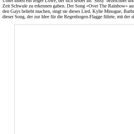
Unter ihnen ein feiger Löwe, der sich selber als ‘Sissy’ bezeichnet 
Zeit Schwule zu erkennen gaben. Der Song «Over The Rainbow» aus d
den Gays beliebt machen, singt sie dieses Lied. Kylie Minogue, Bar
dieser Song, der zur Idee für die Regenbogen-Flagge führte, mit der