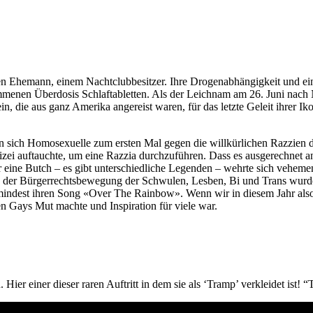
ten Ehemann, einem Nachtclubbesitzer. Ihre Drogenabhängigkeit und ein
genommenen Überdosis Schlaftabletten. Als der Leichnam am 26. Juni na
n, die aus ganz Amerika angereist waren, für das letzte Geleit ihrer I
n sich Homosexuelle zum ersten Mal gegen die willkürlichen Razzien 
zei auftauchte, um eine Razzia durchzuführen. Dass es ausgerechnet a
eine Butch – es gibt unterschiedliche Legenden – wehrte sich vehement
e der Bürgerrechtsbewegung der Schwulen, Lesben, Bi und Trans wurde
ndest ihren Song «Over The Rainbow». Wenn wir in diesem Jahr also
n Gays Mut machte und Inspiration für viele war.
ier einer dieser raren Auftritt in dem sie als ‘Tramp’ verkleidet ist! 