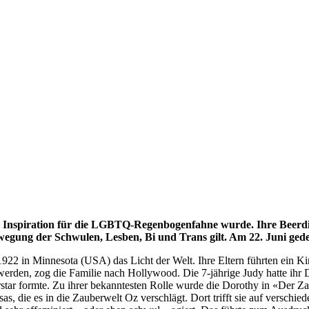
Inspiration für die LGBTQ-Regenbogenfahne wurde. Ihre Beerding
wegung der Schwulen, Lesben, Bi und Trans gilt. Am 22. Juni ge
1922 in Minnesota (USA) das Licht der Welt. Ihre Eltern führten ein K
erden, zog die Familie nach Hollywood. Die 7-jährige Judy hatte ihr D
star formte. Zu ihrer bekanntesten Rolle wurde die Dorothy in «Der Z
as, die es in die Zauberwelt Oz verschlägt. Dort trifft sie auf verschi