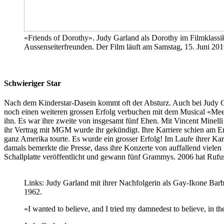
«Friends of Dorothy». Judy Garland als Dorothy im Filmklassi
Aussenseiterfreunden. Der Film läuft am Samstag, 15. Juni 2
Schwieriger Star
Nach dem Kinderstar-Dasein kommt oft der Absturz. Auch bei Judy Ga
noch einen weiteren grossen Erfolg verbuchen mit dem Musical «Meet me
ihn. Es war ihre zweite von insgesamt fünf Ehen. Mit Vincent Minelli
ihr Vertrag mit MGM wurde ihr gekündigt. Ihre Karriere schien am E
ganz Amerika tourte. Es wurde ein grosser Erfolg! Im Laufe ihrer Ka
damals bemerkte die Presse, dass ihre Konzerte von auffallend viel
Schallplatte veröffentlicht und gewann fünf Grammys. 2006 hat Rufu
Links: Judy Garland mit ihrer Nachfolgerin als Gay-Ikone Barbra
1962.
«I wanted to believe, and I tried my damnedest to believe, in th