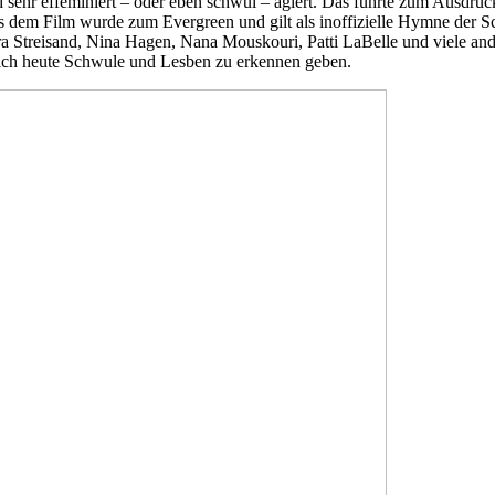
und sehr effeminiert – oder eben schwul – agiert. Das führte zum Ausd
em Film wurde zum Evergreen und gilt als inoffizielle Hymne der Sch
bra Streisand, Nina Hagen, Nana Mouskouri, Patti LaBelle und viele a
 sich heute Schwule und Lesben zu erkennen geben.