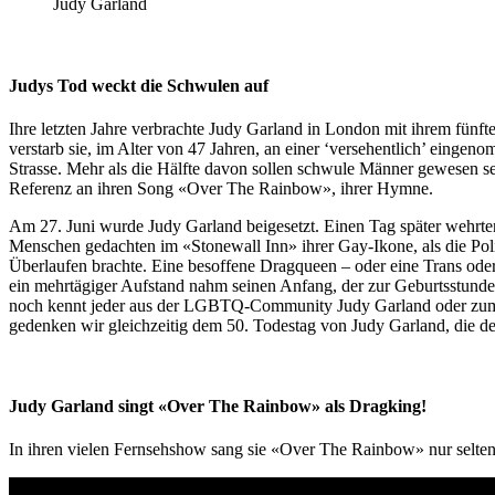
Judy Garland
Judys Tod weckt die Schwulen auf
Ihre letzten Jahre verbrachte Judy Garland in London mit ihrem fünf
verstarb sie, im Alter von 47 Jahren, an einer ‘versehentlich’ ein
Strasse. Mehr als die Hälfte davon sollen schwule Männer gewesen sei
Referenz an ihren Song «Over The Rainbow», ihrer Hymne.
Am 27. Juni wurde Judy Garland beigesetzt. Einen Tag später wehrte
Menschen gedachten im «Stonewall Inn» ihrer Gay-Ikone, als die Poli
Überlaufen brachte. Eine besoffene Dragqueen – oder eine Trans oder 
ein mehrtägiger Aufstand nahm seinen Anfang, der zur Geburtsstund
noch kennt jeder aus der LGBTQ-Community Judy Garland oder zumi
gedenken wir gleichzeitig dem 50. Todestag von Judy Garland, die de
Judy Garland singt «Over The Rainbow» als Dragking!
In ihren vielen Fernsehshow sang sie «Over The Rainbow» nur selten. H