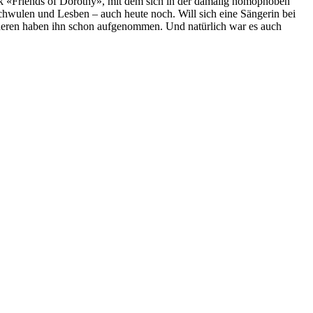
ruck «Friends of Dorothy», mit dem sich in der damalig homophoben
wulen und Lesben – auch heute noch. Will sich eine Sängerin bei
nderen haben ihn schon aufgenommen. Und natürlich war es auch