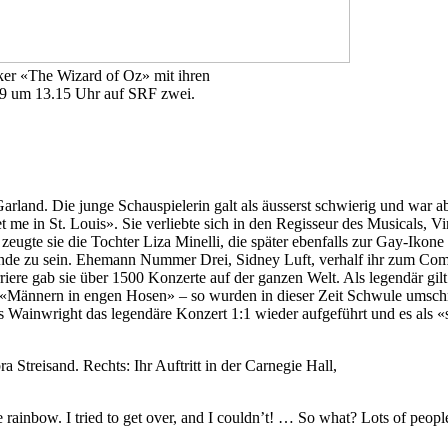
ker «The Wizard of Oz» mit ihren
019 um 13.15 Uhr auf SRF zwei.
rland. Die junge Schauspielerin galt als äusserst schwierig und war 
 in St. Louis». Sie verliebte sich in den Regisseur des Musicals, Vince
 zeugte sie die Tochter Liza Minelli, die später ebenfalls zur Gay-Ikon
nde zu sein. Ehemann Nummer Drei, Sidney Luft, verhalf ihr zum Comeb
rriere gab sie über 1500 Konzerte auf der ganzen Welt. Als legendär gi
en «Männern in engen Hosen» – so wurden in dieser Zeit Schwule umsc
s Wainwright das legendäre Konzert 1:1 wieder aufgeführt und es als
 Streisand. Rechts: Ihr Auftritt in der Carnegie Hall,
e rainbow. I tried to get over, and I couldn’t! … So what? Lots of peopl