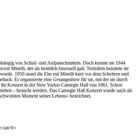
abhängig von Schlaf- und Aufputschmitteln. Doch konnte sie 1944
nt Minelli, der als heimlich bisexuell galt. Trotzdem heiratete sie
e wurde. 1950 stand die Ehe mit Minelli kurz vor dem Scheitern und
ack. Er organisierte eine Gesangsshow für sie, mit der sie durch
lt ihr Konzert in der New Yorker Carnegie Hall von 1961. Schon
hrieben – besucht werden. Das Carnegie Hall Konzert wurde auch als
 «schwulsten Moment seines Lebens» bezeichnet.
e can’t!»