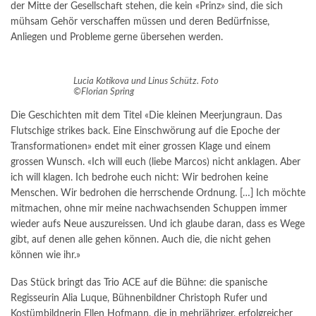
der Mitte der Gesellschaft stehen, die kein «Prinz» sind, die sich
mühsam Gehör verschaffen müssen und deren Bedürfnisse,
Anliegen und Probleme gerne übersehen werden.
Lucia Kotikova und Linus Schütz. Foto
©Florian Spring
Die Geschichten mit dem Titel «Die kleinen Meerjungraun. Das
Flutschige strikes back. Eine Einschwörung auf die Epoche der
Transformationen» endet mit einer grossen Klage und einem
grossen Wunsch. «Ich will euch (liebe Marcos) nicht anklagen. Aber
ich will klagen. Ich bedrohe euch nicht: Wir bedrohen keine
Menschen. Wir bedrohen die herrschende Ordnung. […] Ich möchte
mitmachen, ohne mir meine nachwachsenden Schuppen immer
wieder aufs Neue auszureissen. Und ich glaube daran, dass es Wege
gibt, auf denen alle gehen können. Auch die, die nicht gehen
können wie ihr.»
Das Stück bringt das Trio ACE auf die Bühne: die spanische
Regisseurin Alia Luque, Bühnenbildner Christoph Rufer und
Kostümbildnerin Ellen Hofmann, die in mehrjähriger, erfolgreicher