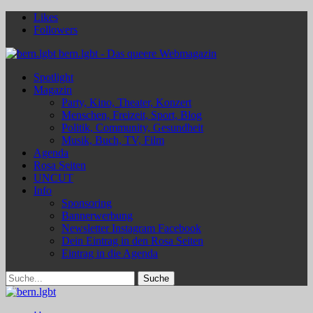
Likes
Followers
bern.lgbt - Das queere Webmagazin
Spotlight
Magazin
Party, Kino, Theater, Konzert
Menschen, Freizeit, Sport, Blog
Politik, Community, Gesundheit
Musik, Buch, TV, Film
Agenda
Rosa Seiten
UNCUT
Info
Sponsoring
Bannerwerbung
Newsletter Instagram Facebook
Dein Eintrag in den Rosa Seiten
Eintrag in die Agenda