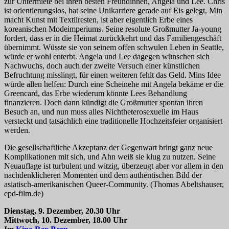
zur Untermiete bei ihren besten Freundinnen, Angela und Lee. Chris
ist orientierungslos, hat seine Unikarriere gerade auf Eis gelegt, Min
macht Kunst mit Textilresten, ist aber eigentlich Erbe eines
koreanischen Modeimperiums. Seine resolute Großmutter Ja-young
fordert, dass er in die Heimat zurückkehrt und das Familiengeschäft
übernimmt. Wüsste sie von seinem offen schwulen Leben in Seattle,
würde er wohl enterbt. Angela und Lee dagegen wünschen sich
Nachwuchs, doch auch der zweite Versuch einer künstlichen
Befruchtung misslingt, für einen weiteren fehlt das Geld. Mins Idee
würde allen helfen: Durch eine Scheinehe mit Angela bekäme er die
Greencard, das Erbe wiederum könnte Lees Behandlung
finanzieren. Doch dann kündigt die Großmutter spontan ihren
Besuch an, und nun muss alles Nichtheterosexuelle im Haus
versteckt und tatsächlich eine traditionelle Hochzeitsfeier organisiert
werden.
Die gesellschaftliche Akzeptanz der Gegenwart bringt ganz neue
Komplikationen mit sich, und Ahn weiß sie klug zu nutzen. Seine
Neuauflage ist turbulent und witzig, überzeugt aber vor allem in den
nachdenklicheren Momenten und dem authentischen Bild der
asiatisch-amerikanischen Queer-Community. (Thomas Abeltshauser,
epd-film.de)
Dienstag, 9. Dezember, 20.30 Uhr
Mittwoch, 10. Dezember, 18.00 Uhr