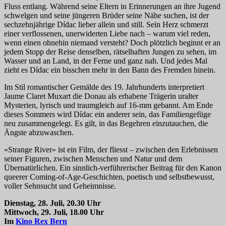
Fluss entlang. Während seine Eltern in Erinnerungen an ihre Jugend
schwelgen und seine jüngeren Brüder seine Nähe suchen, ist der
sechzehnjährige Dídac lieber allein und still. Sein Herz schmerzt
einer verflossenen, unerwiderten Liebe nach – warum viel reden,
wenn einen ohnehin niemand versteht? Doch plötzlich beginnt er an
jedem Stopp der Reise denselben, rätselhaften Jungen zu sehen, im
Wasser und an Land, in der Ferne und ganz nah. Und jedes Mal
zieht es Dídac ein bisschen mehr in den Bann des Fremden hinein.
Im Stil romantischer Gemälde des 19. Jahrhunderts interpretiert
Jaume Claret Muxart die Donau als erhabene Trägerin uralter
Mysterien, lyrisch und traumgleich auf 16-mm gebannt. Am Ende
dieses Sommers wird Dídac ein anderer sein, das Familiengefüge
neu zusammengelegt. Es gilt, in das Begehren einzutauchen, die
Ängste abzuwaschen.
«Strange River» ist ein Film, der fliesst – zwischen den Erlebnissen
seiner Figuren, zwischen Menschen und Natur und dem
Übernatürlichen. Ein sinnlich-verführerischer Beitrag für den Kanon
queerer Coming-of-Age-Geschichten, poetisch und selbstbewusst,
voller Sehnsucht und Geheimnisse.
Dienstag, 28. Juli, 20.30 Uhr
Mittwoch, 29. Juli, 18.00 Uhr
Im
Kino Rex Bern