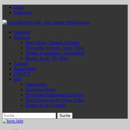
Likes
Followers
bern.lgbt - Das queere Webmagazin
Spotlight
Magazin
Party, Kino, Theater, Konzert
Menschen, Freizeit, Sport, Blog
Politik, Community, Gesundheit
Musik, Buch, TV, Film
Agenda
Rosa Seiten
UNCUT
Info
Sponsoring
Bannerwerbung
Newsletter Instagram Facebook
Dein Eintrag in den Rosa Seiten
Eintrag in die Agenda