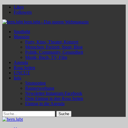
Likes
Followers
bern.lgbt - Das queere Webmagazin
Spotlight
Magazin
Party, Kino, Theater, Konzert
Menschen, Freizeit, Sport, Blog
Politik, Community, Gesundheit
Musik, Buch, TV, Film
Agenda
Rosa Seiten
UNCUT
Info
Sponsoring
Bannerwerbung
Newsletter Instagram Facebook
Dein Eintrag in den Rosa Seiten
Eintrag in die Agenda