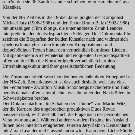
sein?», den sie für Zarah Leander schreiben, wurde zu einem Gay-
Klassiker.
Von der NS-Zeit bis in die 1960er-Jahre prägten der Komponist
Michael Jary (1906-1988) und der Texter Bruno Balz (1902-1988)
mit unzähligen (Film-)Songs, die unter anderem Zarah Leander
interpretierte, den deutschsprachigen Schlager. Der Dokumentarfilm
zeichnet die Biografien der beiden Künstler nach und widmet sich
spielerisch-analytisch den komplexen Kompositionen und
doppelbödigen Texten hinter den vermeintlich harmlosen Liedern.
Mit spannendem Archivmaterial und eloquenten Gesprächspartnern
offenbart der Film die Kunstfertigkeit vermeintlich harmloser
Unterhaltungskultur und ihrer gesellschaftlichen Bedeutung.
Die Zusammenarbeit zwischen den beiden hatte ihren Höhepunkt in
der NS-Zeit. Bemerkenswert ist das auch deshalb, weil Jary einst
der «entarteten» Zwölfton-Musik Schönbergs nacheiferte und Balz
bereits damals offen schwul lebte, was ihn unter den Nazis öfters in
Schwierigkeiten brachte.
Der Dokumentarfilm „Im Schatten der Träume“ von Martin Witz,
der die Karriere des ungebrochen produktiven Duos Revue
passieren lässt, wirft deshalb auch die Frage nach der persönlichen
Verantwortung auf. Während andere vor dem Regime ins Ausland
flohen oder innerlich emigrierten, feierten Jary/Balz in Deutschland
mit Zarah Leander und Gassenhauern wie „Kann denn Liebe Sünde