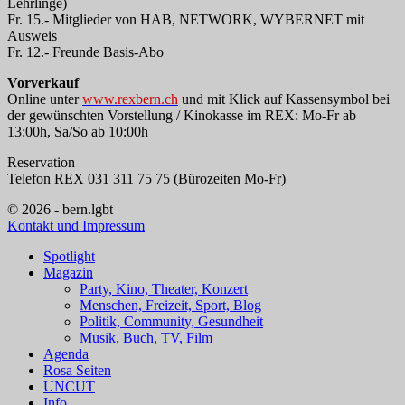
Lehrlinge)
Fr. 15.- Mitglieder von HAB, NETWORK, WYBERNET mit
Ausweis
Fr. 12.- Freunde Basis-Abo
Vorverkauf
Online unter
www.rexbern.ch
und mit Klick auf Kassensymbol bei
der gewünschten Vorstellung / Kinokasse im REX: Mo-Fr ab
13:00h, Sa/So ab 10:00h
Reservation
Telefon REX 031 311 75 75 (Bürozeiten Mo-Fr)
© 2026 - bern.lgbt
Kontakt und Impressum
Spotlight
Magazin
Party, Kino, Theater, Konzert
Menschen, Freizeit, Sport, Blog
Politik, Community, Gesundheit
Musik, Buch, TV, Film
Agenda
Rosa Seiten
UNCUT
Info