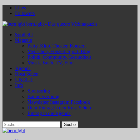
Likes
Followers
bern.lgbt - Das queere Webmagazin
Spotlight
Magazin
Party, Kino, Theater, Konzert
Menschen, Freizeit, Sport, Blog
Politik, Community, Gesundheit
Musik, Buch, TV, Film
Agenda
Rosa Seiten
UNCUT
Info
Sponsoring
Bannerwerbung
Newsletter Instagram Facebook
Dein Eintrag in den Rosa Seiten
Eintrag in die Agenda