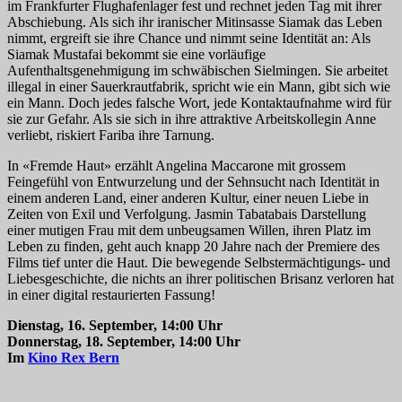
im Frankfurter Flughafenlager fest und rechnet jeden Tag mit ihrer
Abschiebung. Als sich ihr iranischer Mitinsasse Siamak das Leben
nimmt, ergreift sie ihre Chance und nimmt seine Identität an: Als
Siamak Mustafai bekommt sie eine vorläufige
Aufenthaltsgenehmigung im schwäbischen Sielmingen. Sie arbeitet
illegal in einer Sauerkrautfabrik, spricht wie ein Mann, gibt sich wie
ein Mann. Doch jedes falsche Wort, jede Kontaktaufnahme wird für
sie zur Gefahr. Als sie sich in ihre attraktive Arbeitskollegin Anne
verliebt, riskiert Fariba ihre Tarnung.
In «Fremde Haut» erzählt Angelina Maccarone mit grossem
Feingefühl von Entwurzelung und der Sehnsucht nach Identität in
einem anderen Land, einer anderen Kultur, einer neuen Liebe in
Zeiten von Exil und Verfolgung. Jasmin Tabatabais Darstellung
einer mutigen Frau mit dem unbeugsamen Willen, ihren Platz im
Leben zu finden, geht auch knapp 20 Jahre nach der Premiere des
Films tief unter die Haut. Die bewegende Selbstermächtigungs- und
Liebesgeschichte, die nichts an ihrer politischen Brisanz verloren hat
in einer digital restaurierten Fassung!
Dienstag, 16. September, 14:00 Uhr
Donnerstag, 18. September, 14:00 Uhr
Im
Kino Rex Bern