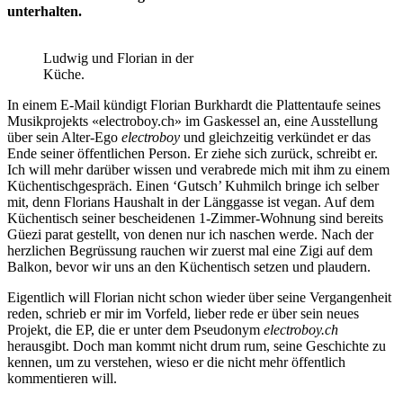
unterhalten.
Ludwig und Florian in der
Küche.
In einem E-Mail kündigt Florian Burkhardt die Plattentaufe seines
Musikprojekts «electroboy.ch» im Gaskessel an, eine Ausstellung
über sein Alter-Ego
electroboy
und gleichzeitig verkündet er das
Ende seiner öffentlichen Person. Er ziehe sich zurück, schreibt er.
Ich will mehr darüber wissen und verabrede mich mit ihm zu einem
Küchentischgespräch. Einen ‘Gutsch’ Kuhmilch bringe ich selber
mit, denn Florians Haushalt in der Länggasse ist vegan. Auf dem
Küchentisch seiner bescheidenen 1-Zimmer-Wohnung sind bereits
Güezi parat gestellt, von denen nur ich naschen werde. Nach der
herzlichen Begrüssung rauchen wir zuerst mal eine Zigi auf dem
Balkon, bevor wir uns an den Küchentisch setzen und plaudern.
Eigentlich will Florian nicht schon wieder über seine Vergangenheit
reden, schrieb er mir im Vorfeld, lieber rede er über sein neues
Projekt, die EP, die er unter dem Pseudonym
electroboy.ch
herausgibt. Doch man kommt nicht drum rum, seine Geschichte zu
kennen, um zu verstehen, wieso er die nicht mehr öffentlich
kommentieren will.