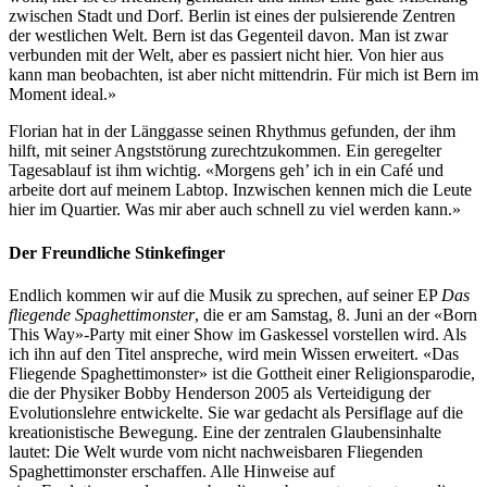
zwischen Stadt und Dorf. Berlin ist eines der pulsierende Zentren
der westlichen Welt. Bern ist das Gegenteil davon. Man ist zwar
verbunden mit der Welt, aber es passiert nicht hier. Von hier aus
kann man beobachten, ist aber nicht mittendrin. Für mich ist Bern im
Moment ideal.»
Florian hat in der Länggasse seinen Rhythmus gefunden, der ihm
hilft, mit seiner Angststörung zurechtzukommen. Ein geregelter
Tagesablauf ist ihm wichtig. «Morgens geh’ ich in ein Café und
arbeite dort auf meinem Labtop. Inzwischen kennen mich die Leute
hier im Quartier. Was mir aber auch schnell zu viel werden kann.»
Der Freundliche Stinkefinger
Endlich kommen wir auf die Musik zu sprechen, auf seiner EP
Das
fliegende Spaghettimonster
, die er am Samstag, 8. Juni an der «Born
This Way»-Party mit einer Show im Gaskessel vorstellen wird. Als
ich ihn auf den Titel anspreche, wird mein Wissen erweitert. «Das
Fliegende Spaghettimonster» ist die Gottheit einer Religionsparodie,
die der Physiker Bobby Henderson 2005 als Verteidigung der
Evolutionslehre entwickelte. Sie war gedacht als Persiflage auf die
kreationistische Bewegung. Eine der zentralen Glaubensinhalte
lautet: Die Welt wurde vom nicht nachweisbaren Fliegenden
Spaghettimonster erschaffen. Alle Hinweise auf