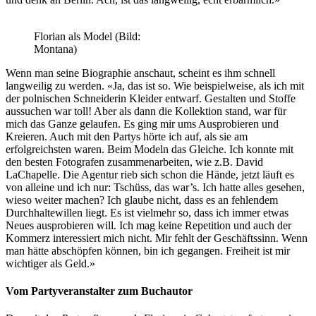
Florian als Model (Bild:
Montana)
Wenn man seine Biographie anschaut, scheint es ihm schnell
langweilig zu werden. «Ja, das ist so. Wie beispielweise, als ich mit
der polnischen Schneiderin Kleider entwarf. Gestalten und Stoffe
aussuchen war toll! Aber als dann die Kollektion stand, war für
mich das Ganze gelaufen. Es ging mir ums Ausprobieren und
Kreieren. Auch mit den Partys hörte ich auf, als sie am
erfolgreichsten waren. Beim Modeln das Gleiche. Ich konnte mit
den besten Fotografen zusammenarbeiten, wie z.B. David
LaChapelle. Die Agentur rieb sich schon die Hände, jetzt läuft es
von alleine und ich nur: Tschüss, das war’s. Ich hatte alles gesehen,
wieso weiter machen? Ich glaube nicht, dass es an fehlendem
Durchhaltewillen liegt. Es ist vielmehr so, dass ich immer etwas
Neues ausprobieren will. Ich mag keine Repetition und auch der
Kommerz interessiert mich nicht. Mir fehlt der Geschäftssinn. Wenn
man hätte abschöpfen können, bin ich gegangen. Freiheit ist mir
wichtiger als Geld.»
Vom Partyveranstalter zum Buchautor