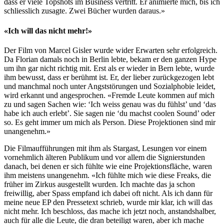
dass er viele Topshots im Business vertritt. Er animierte mich, bis ich
schliesslich zusagte. Zwei Bücher wurden daraus.»
«Ich will das nicht mehr!»
Der Film von Marcel Gisler wurde wider Erwarten sehr erfolgreich.
Da Florian damals noch in Berlin lebte, bekam er den ganzen Hype
um ihn gar nicht richtig mit. Erst als er wieder in Bern lebte, wurde
ihm bewusst, dass er berühmt ist. Er, der lieber zurückgezogen lebt
und manchmal noch unter Angststörungen und Sozialphobie leidet,
wird erkannt und angesprochen. «Fremde Leute kommen auf mich
zu und sagen Sachen wie: ‘Ich weiss genau was du fühlst’ und ‘das
habe ich auch erlebt’. Sie sagen nie ‘du machst coolen Sound’ oder
so. Es geht immer um mich als Person. Diese Projektionen sind mir
unangenehm.»
Die Filmaufführungen mit ihm als Stargast, Lesungen vor einem
vornehmlich älteren Publikum und vor allem die Signierstunden
danach, bei denen er sich fühlte wie eine Projektionsfläche, waren
ihm meistens unangenehm. «Ich fühlte mich wie diese Freaks, die
früher im Zirkus ausgestellt wurden. Ich machte das ja schon
freiwillig, aber Spass empfand ich dabei oft nicht. Als ich dann für
meine neue EP den Pressetext schrieb, wurde mir klar, ich will das
nicht mehr. Ich beschloss, das mache ich jetzt noch, anstandshalber,
auch für alle die Leute, die dran beteiligt waren, aber ich mache