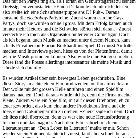
Das mit den Partys fing an, als Florian ein Geburtstagsfest zu seinem
Dreissigsten veranstaltete. «Einen DJ konnte ich mir nicht leisten,
also stellte ich eine Schaufensterpuppe ans DJ Pult». Daraus
entstand die
electroboy
-Partyreihe. Zuerst waren es reine Gay-
Partys, doch sie wurden schnell gross. Mit dem Erfolg kamen auch
immer mehr Heteros und die Schwulen störten sich daran. «Zuerst
versteckte ich mich als Organisator hinter einer Comicfigur. Doch
als ich begann, auch Musik zu machen unter diesem Namen, kam
ich als Privatperson Florian Burkhardt ins Spiel. Du musst Auftritte
machen und Interviews geben, hiess es von der Plattenfirma, damit
wir die Musik promoten können. Also wurde eine Bio geschrieben.
Diese fand die Presse allerdings interessanter als meine Musik und
stürzte sich darauf.»
Es wurden Artikel über sein bewegtes Leben geschrieben. Eine
dieser Storys machte einen Filmproduzenten auf ihn aufmerksam.
Der wollte mit der grossen Kelle anrühren und einen Spielfilm
daraus machen. Doch daraus wurde nichts, denn die Firma machte
Pleite. Zudem wäre ein Spielfilm, mit all’ diesen Drehorten, eh zu
teuer geworden, also kam eine andere Produktionsfirma auf die
Idee, einen Dokumentarfilm zu drehen. «Zuerst sagte ich nein. Doch
ich liess mich überreden, denn es war eine neue Herausforderung
für mich und das mag ich. Nach dem Film schrieb mich ein
Literaturagent an. ‘Dein Leben ist Literatur!’ mailte er mir. Schon
wieder so ein Spinner, dachte ich zuerst, fand aber schnell heraus,