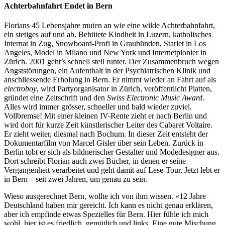
Achterbahnfahrt Endet in Bern
Florians 45 Lebensjahre muten an wie eine wilde Achterbahnfahrt,
ein stetiges auf und ab. Behütete Kindheit in Luzern, katholisches
Internat in Zug, Snowboard-Profi in Graubünden, Starlet in Los
Angeles, Model in Milano und New York und Internetpionier in
Zürich. 2001 geht’s schnell steil runter. Der Zusammenbruch wegen
Angststörungen, ein Aufenthalt in der Psychiatrischen Klinik und
anschliessende Erholung in Bern. Er nimmt wieder an Fahrt auf als
electroboy
, wird Partyorganisator in Zürich, veröffentlicht Platten,
gründet eine Zeitschrift und den
Swiss Electronic Music Award
.
Alles wird immer grösser, schneller und bald wieder zuviel.
Vollbremse! Mit einer kleinen IV-Rente zieht er nach Berlin und
wird dort für kurze Zeit künstlerischer Leiter des Cabaret Voltaire.
Er zieht weiter, diesmal nach Bochum. In dieser Zeit entsteht der
Dokumentarfilm von Marcel Gisler über sein Leben. Zurück in
Berlin tobt er sich als bildnerischer Gestalter und Modedesigner aus.
Dort schreibt Florian auch zwei Bücher, in denen er seine
Vergangenheit verarbeitet und geht damit auf Lese-Tour. Jetzt lebt er
in Bern – seit zwei Jahren, um genau zu sein.
Wieso ausgerechnet Bern, wollte ich von ihm wissen. «12 Jahre
Deutschland haben mir gereicht. Ich kann es nicht genau erklären,
aber ich empfinde etwas Spezielles für Bern. Hier fühle ich mich
wohl, hier ist es friedlich, gemütlich und links. Eine gute Mischung