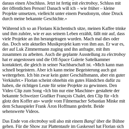
daraus einen Abschluss. Jetzt ist fertig mit
electroboy
, Schluss mit
der öffentlichen Person! Danach will ich – wie früher – kleine
Projekte umsetzen, vielleicht unter einem Pseudonym, ohne Druck
durch meine bekannte Geschichte.»
Während ich so an Florians Küchentisch sitze, meinen Kaffee trinke
und ihm zuhöre, wie er aus seinem Leben erzählt, fällt mir auf, dass
viele Projekte an ihn herangetragen wurden. Mach mal dies oder
das. Doch sein aktuelles Musikprojekt kam von ihm aus. Er war es,
der auf Luk Zimmermann zuging und ihn anfragte, mit ihm
zusammen zu arbeiten. Auch die geplante Ausstellung zu
electroboy
hat er angestossen und die Off-Space Galerie Sattelkammer
kontaktiert, die gleich in seiner Nachbarschaft ist. «Mich kann man
schnell begeistern. Aber ich kann meine Begeisterung auch gut
weitergeben. Ich bin zwar kein guter Geschäftsmann, aber ein guter
Verkäufer.» Florian scheint ohnehin ein gutes Händchen dafür zu
haben, die richtigen Leute für seine Projekte zu gewinnen. Den
Video Clip zum Song «Ich bin nur eine Maschine» gestaltete der
bekannte Schweizer Grafiker François Chalet, den Clip für «Ich
glotz den Koffer an» wurde vom Filmemacher Sebastian Minke mit
dem Schauspieler Frank Áron Hoffmann gedreht. Beide
sehenswerte Videos.
Das Ende von
electroboy
soll also mit einem
Bang!
über die Bühne
gehen. Für die Show zur Plattentaufe im Gaskessel hat Florian sich