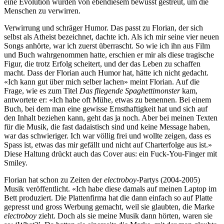
eine Evolution wurden von ebendiesem bewusst gestreut, um die
Menschen zu verwirren.
Verwirrung und schräger Humor. Das passt zu Florian, der sich
selbst als Atheist bezeichnet, dachte ich. Als ich mir seine vier neuen
Songs anhörte, war ich zuerst überrascht. So wie ich ihn aus Film
und Buch wahrgenommen hatte, erschien er mir als diese tragische
Figur, die trotz Erfolg scheitert, und der das Leben zu schaffen
macht. Dass der Florian auch Humor hat, hätte ich nicht gedacht.
«Ich kann gut über mich selber lachen» meint Florian. Auf die
Frage, wie es zum Titel
Das fliegende Spaghettimonster
kam,
antwortete er: «Ich habe oft Mühe, etwas zu benennen. Bei einem
Buch, bei dem man eine gewisse Ernsthaftigkeit hat und sich auf
den Inhalt beziehen kann, geht das ja noch. Aber bei meinen Texten
für die Musik, die fast dadaistisch sind und keine Message haben,
war das schwieriger. Ich war völlig frei und wollte zeigen, dass es
Spass ist, etwas das mir gefällt und nicht auf Charterfolge aus ist.»
Diese Haltung drückt auch das Cover aus: ein Fuck-You-Finger mit
Smiley.
Florian hat schon zu Zeiten der
electroboy
-Partys (2004-2005)
Musik veröffentlicht. «Ich habe diese damals auf meinen Laptop im
Bett produziert. Die Plattenfirma hat die dann einfach so auf Platte
gepresst und gross Werbung gemacht, weil sie glaubten, die Marke
electroboy
zieht. Doch als sie meine Musik dann hörten, waren sie