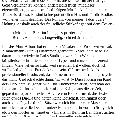
so: ‘What?’. Da hatten sie einerseits die Marke, mit der man glaubte,
Geld verdienen zu können, andererseits mich, mit dieser
eigenwilligen, gewohnheitsbedürftigen Musik. Auch bei den neuen
Tracks ist das so. Es sind keine potentiellen Hits und für die Radios
wohl eher nicht geeignet. Das kommt von meiner ‘I don’t care’-
Haltung, deshalb auch der freundliche Stinkefinger auf dem Cover.»
«Ich sitz’ in Bern im Länggassquartier und denk an
Berlin. Ach, ist das langweilig, echt erbärmlich.»
Für das Mini-Album hat er mit dem Musiker und Produzenten Luk
Zimmermann (Lunik) zusammen gearbeitet. Zwei Jahre habe sie
daran immer wieder in Luks Studio gewerkelt. «Wir sind
künstlerisch sehr unterschiedliche Typen und mussten uns zuerst
finden. Viele gehen zu Luk, weil sie einen Hit wollen, doch ich
wollte lediglich mit Freude kreativ sein. Oft meinte Luk als
professioneller Produzent, das könne man so nicht machen, so gehe
das nicht. Und ich dachte dann, ‘so what’!» Dass Florian ein Kind
der 80er-Jahre ist, genau wie Luk Zimmerman auch, hört man der
Platte an. Es sind kühle elektronische Klänge aus dieser Zeit,
gepaart mit aparten Texten. Auch wenn Florian meint, die Texte
seien etwas Da-Da und hätten keine Botschaft, schimmert doch
auch seine Psyche durch. Sätze wie «Ich bin nur eine Maschine»
und «Ich starre die Decke runter» kommen darin vor. Im Song «Ich
glotz den Koffer an» singt er: «Ich sitz’ in Bern im Länggassquartier
und denk an Berlin. Ach, ist das langweilig, echt erbärmlich.»