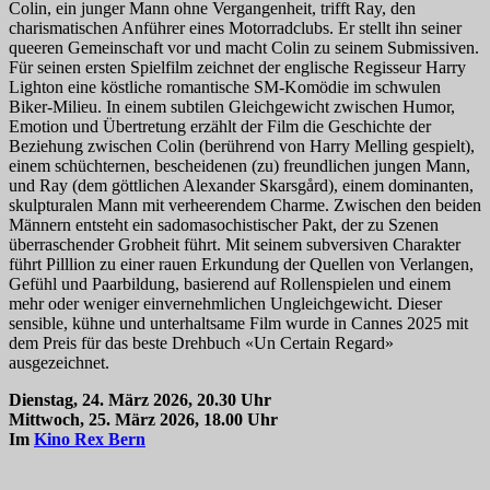
Colin, ein junger Mann ohne Vergangenheit, trifft Ray, den
charismatischen Anführer eines Motorradclubs. Er stellt ihn seiner
queeren Gemeinschaft vor und macht Colin zu seinem Submissiven.
Für seinen ersten Spielfilm zeichnet der englische Regisseur Harry
Lighton eine köstliche romantische SM-Komödie im schwulen
Biker-Milieu. In einem subtilen Gleichgewicht zwischen Humor,
Emotion und Übertretung erzählt der Film die Geschichte der
Beziehung zwischen Colin (berührend von Harry Melling gespielt),
einem schüchternen, bescheidenen (zu) freundlichen jungen Mann,
und Ray (dem göttlichen Alexander Skarsgård), einem dominanten,
skulpturalen Mann mit verheerendem Charme. Zwischen den beiden
Männern entsteht ein sadomasochistischer Pakt, der zu Szenen
überraschender Grobheit führt. Mit seinem subversiven Charakter
führt Pilllion zu einer rauen Erkundung der Quellen von Verlangen,
Gefühl und Paarbildung, basierend auf Rollenspielen und einem
mehr oder weniger einvernehmlichen Ungleichgewicht. Dieser
sensible, kühne und unterhaltsame Film wurde in Cannes 2025 mit
dem Preis für das beste Drehbuch «Un Certain Regard»
ausgezeichnet.
Dienstag, 24. März 2026, 20.30 Uhr
Mittwoch, 25. März 2026, 18.00 Uhr
Im
Kino Rex Bern