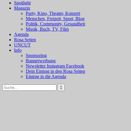
Spotlight
Magazin
Party, Kino, Theater, Konzert
Menschen, Freizeit, Sport, Blog
Politik, Community, Gesundheit
Musik, Buch, TV, Film
Agenda
Rosa Seiten
UNCUT
Info
Sponsoring
Bannerwerbung
Newsletter Instagram Facebook
Dein Eintrag in den Rosa Seiten
Eintrag in die Agenda