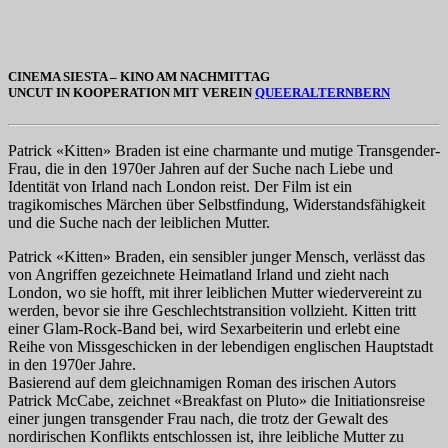
CINEMA SIESTA – KINO AM NACHMITTAG
UNCUT IN KOOPERATION MIT VEREIN
QUEERALTERNBERN
Patrick «Kitten» Braden ist eine charmante und mutige Transgender-
Frau, die in den 1970er Jahren auf der Suche nach Liebe und
Identität von Irland nach London reist. Der Film ist ein
tragikomisches Märchen über Selbstfindung, Widerstandsfähigkeit
und die Suche nach der leiblichen Mutter.
Patrick «Kitten» Braden, ein sensibler junger Mensch, verlässt das
von Angriffen gezeichnete Heimatland Irland und zieht nach
London, wo sie hofft, mit ihrer leiblichen Mutter wiedervereint zu
werden, bevor sie ihre Geschlechtstransition vollzieht. Kitten tritt
einer Glam-Rock-Band bei, wird Sexarbeiterin und erlebt eine
Reihe von Missgeschicken in der lebendigen englischen Hauptstadt
in den 1970er Jahre.
Basierend auf dem gleichnamigen Roman des irischen Autors
Patrick McCabe, zeichnet «Breakfast on Pluto» die Initiationsreise
einer jungen transgender Frau nach, die trotz der Gewalt des
nordirischen Konflikts entschlossen ist, ihre leibliche Mutter zu