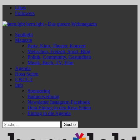
Likes
Followers
bern.lgbt - Das queere Webmagazin
Spotlight
Magazin
Party, Kino, Theater, Konzert
Menschen, Freizeit, Sport, Blog
Politik, Community, Gesundheit
Musik, Buch, TV, Film
Agenda
Rosa Seiten
UNCUT
Info
Sponsoring
Bannerwerbung
Newsletter Instagram Facebook
Dein Eintrag in den Rosa Seiten
Eintrag in die Agenda