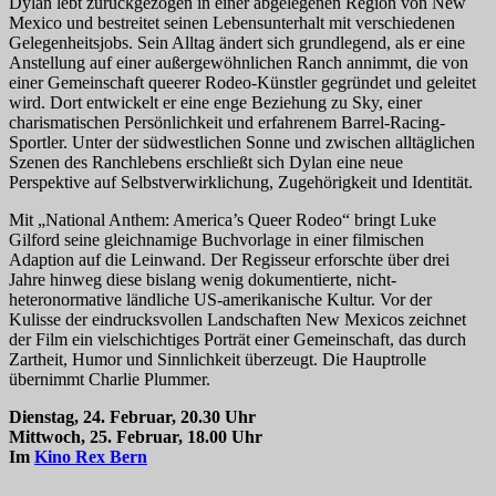
Dylan lebt zurückgezogen in einer abgelegenen Region von New
Mexico und bestreitet seinen Lebensunterhalt mit verschiedenen
Gelegenheitsjobs. Sein Alltag ändert sich grundlegend, als er eine
Anstellung auf einer außergewöhnlichen Ranch annimmt, die von
einer Gemeinschaft queerer Rodeo-Künstler gegründet und geleitet
wird. Dort entwickelt er eine enge Beziehung zu Sky, einer
charismatischen Persönlichkeit und erfahrenem Barrel-Racing-
Sportler. Unter der südwestlichen Sonne und zwischen alltäglichen
Szenen des Ranchlebens erschließt sich Dylan eine neue
Perspektive auf Selbstverwirklichung, Zugehörigkeit und Identität.
Mit „National Anthem: America’s Queer Rodeo“ bringt Luke
Gilford seine gleichnamige Buchvorlage in einer filmischen
Adaption auf die Leinwand. Der Regisseur erforschte über drei
Jahre hinweg diese bislang wenig dokumentierte, nicht-
heteronormative ländliche US-amerikanische Kultur. Vor der
Kulisse der eindrucksvollen Landschaften New Mexicos zeichnet
der Film ein vielschichtiges Porträt einer Gemeinschaft, das durch
Zartheit, Humor und Sinnlichkeit überzeugt. Die Hauptrolle
übernimmt Charlie Plummer.
Dienstag, 24. Februar, 20.30 Uhr
Mittwoch, 25. Februar, 18.00 Uhr
Im
Kino Rex Bern