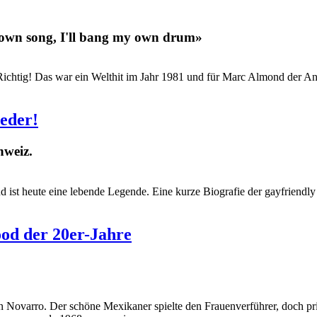
 my own song, I'll bang my own drum»
chtig! Das war ein Welthit im Jahr 1981 und für Marc Almond der Anfa
ieder!
hweiz.
 ist heute eine lebende Legende. Eine kurze Biografie der gayfriendly
 der 20er-Jahre
 Novarro. Der schöne Mexikaner spielte den Frauenverführer, doch priv