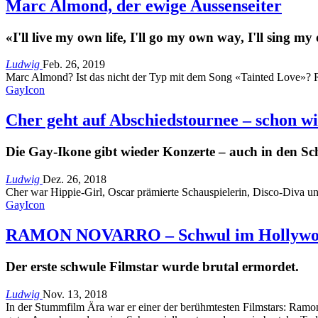
Marc Almond, der ewige Aussenseiter
«I'll live my own life, I'll go my own way, I'll sing
Ludwig
Feb. 26, 2019
Marc Almond? Ist das nicht der Typ mit dem Song «Tainted Love»? Ri
GayIcon
Cher geht auf Abschiedstournee – schon w
Die Gay-Ikone gibt wieder Konzerte – auch in den Sc
Ludwig
Dez. 26, 2018
Cher war Hippie-Girl, Oscar prämierte Schauspielerin, Disco-Diva und
GayIcon
RAMON NOVARRO – Schwul im Hollywood
Der erste schwule Filmstar wurde brutal ermordet.
Ludwig
Nov. 13, 2018
In der Stummfilm Ära war er einer der berühmtesten Filmstars: Ramon