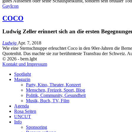
gutes Aussehen oder seine Schauspielkunst, sondern sein brutaler 
GayIcon
COCO
Ludwig Zeller erinnert sich an die ersten Begegnung
Ludwig
Apr. 7, 2018
Wie eine Sternschnuppe erleuchtet Coco in den 90er-Jahren die Berne
Quotenhit. Das machte sie zur berühmteste Transfrau der Schweiz. 
© 2026 - bern.lgbt
Kontakt und Impressum
Spotlight
Magazin
Party, Kino, Theater, Konzert
Menschen, Freizeit, Sport, Blog
Politik, Community, Gesundheit
Musik, Buch, TV, Film
Agenda
Rosa Seiten
UNCUT
Info
Sponsoring