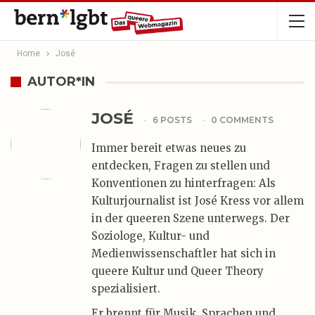
Home
José
AUTOR*IN
JOSÉ
6 POSTS
0 COMMENTS
Immer bereit etwas neues zu
entdecken, Fragen zu stellen und
Konventionen zu hinterfragen: Als
Kulturjournalist ist José Kress vor allem
in der queeren Szene unterwegs. Der
Soziologe, Kultur- und
Medienwissenschaftler hat sich in
queere Kultur und Queer Theory
spezialisiert.
Er brennt für Musik, Sprachen und