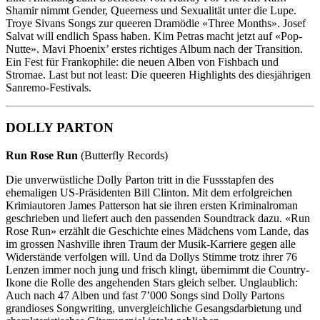
Shamir nimmt Gender, Queerness und Sexualität unter die Lupe.
Troye Sivans Songs zur queeren Dramödie «Three Months». Josef
Salvat will endlich Spass haben. Kim Petras macht jetzt auf «Pop-
Nutte». Mavi Phoenix’ erstes richtiges Album nach der Transition.
Ein Fest für Frankophile: die neuen Alben von Fishbach und
Stromae. Last but not least: Die queeren Highlights des diesjährigen
Sanremo-Festivals.
DOLLY PARTON
Run Rose Run
(Butterfly Records)
Die unverwüstliche Dolly Parton tritt in die Fussstapfen des
ehemaligen US-Präsidenten Bill Clinton. Mit dem erfolgreichen
Krimiautoren James Patterson hat sie ihren ersten Kriminalroman
geschrieben und liefert auch den passenden Soundtrack dazu. «Run
Rose Run» erzählt die Geschichte eines Mädchens vom Lande, das
im grossen Nashville ihren Traum der Musik-Karriere gegen alle
Widerstände verfolgen will. Und da Dollys Stimme trotz ihrer 76
Lenzen immer noch jung und frisch klingt, übernimmt die Country-
Ikone die Rolle des angehenden Stars gleich selber. Unglaublich:
Auch nach 47 Alben und fast 7’000 Songs sind Dolly Partons
grandioses Songwriting, unvergleichliche Gesangsdarbietung und