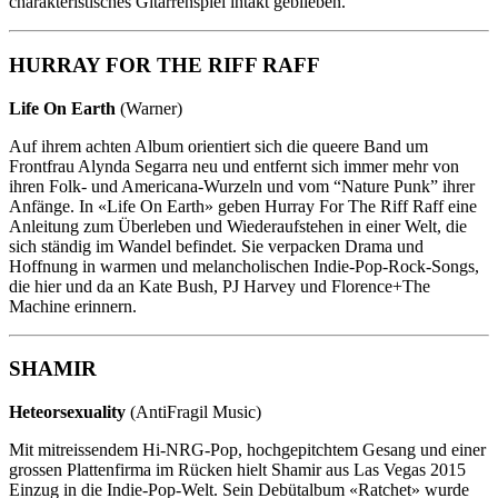
charakteristisches Gitarrenspiel intakt geblieben.
HURRAY FOR THE RIFF RAFF
Life On Earth
(Warner)
Auf ihrem achten Album orientiert sich die queere Band um
Frontfrau Alynda Segarra neu und entfernt sich immer mehr von
ihren Folk- und Americana-Wurzeln und vom “Nature Punk” ihrer
Anfänge. In «Life On Earth» geben Hurray For The Riff Raff eine
Anleitung zum Überleben und Wiederaufstehen in einer Welt, die
sich ständig im Wandel befindet. Sie verpacken Drama und
Hoffnung in warmen und melancholischen Indie-Pop-Rock-Songs,
die hier und da an Kate Bush, PJ Harvey und Florence+The
Machine erinnern.
SHAMIR
Heteorsexuality
(AntiFragil Music)
Mit mitreissendem Hi-NRG-Pop, hochgepitchtem Gesang und einer
grossen Plattenfirma im Rücken hielt Shamir aus Las Vegas 2015
Einzug in die Indie-Pop-Welt. Sein Debütalbum «Ratchet» wurde