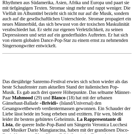
Rhythmen aus Südamerika, Asien, Afrika und Europa und paart sie
mit tiefgängigen Texten. Stromae singt mehr und rappt weniger. Die
Vielfalt im Albumtitel bezieht sich nicht nur auf die Musik, sondern
auch auf die gesellschaftlichen Unterschiede. Stromae propagiert ein
neues Männerbild, das sich bewusst von der toxischen Maskulinität
verabschiedet hat. Er steht zur eigenen Verletzlichkeit, zu seinen
Depressionen und setzt auf ein genderfluides Auftreten. Er hat sich
von einem globalen Dance-Pop-Star zu einem ernst zu nehmenden
Singersongwriter entwickelt.
Das diesjährige Sanremo-Festival erwies sich schon wieder als das
beste Schaufenster zum aktuellen Stand der italienischen Pop-
Musik. Es gab auch drei queere Höhepunkte. Das seltsame Männer-
Paar
Mahmood
(29) und
Blanco
(18) hat mit der urbanen
Gänsehaut-Ballade «
Brividi
» (Island/Universal) den
Gesangswettbewerb verdientermassen gewonnen. Ein Schauder der
Liebe lässt beide im Song erbeben und erzittern. Für wen, bleibt
leider ihr bestens gehütetes Geheimnis.
La Rappresentante di
Lista
, die queere Indie-Pop-Band um Sängerin Veronica Lucchesi
und Musiker Dario Mangiaracina, haben mit der grandiosen Disco-