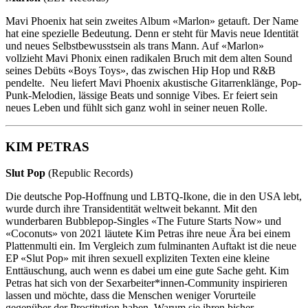
Mavi Phoenix hat sein zweites Album «Marlon» getauft. Der Name
hat eine spezielle Bedeutung. Denn er steht für Mavis neue Identität
und neues Selbstbewusstsein als trans Mann. Auf «Marlon»
vollzieht Mavi Phonix einen radikalen Bruch mit dem alten Sound
seines Debüts «Boys Toys», das zwischen Hip Hop und R&B
pendelte. Neu liefert Mavi Phoenix akustische Gitarrenklänge, Pop-
Punk-Melodien, lässige Beats und sonnige Vibes. Er feiert sein
neues Leben und fühlt sich ganz wohl in seiner neuen Rolle.
KIM PETRAS
Slut Pop
(Republic Records)
Die deutsche Pop-Hoffnung und LBTQ-Ikone, die in den USA lebt,
wurde durch ihre Transidentität weltweit bekannt. Mit den
wunderbaren Bubblepop-Singles «The Future Starts Now» und
«Coconuts» von 2021 läutete Kim Petras ihre neue Ära bei einem
Plattenmulti ein. Im Vergleich zum fulminanten Auftakt ist die neue
EP «Slut Pop» mit ihren sexuell expliziten Texten eine kleine
Enttäuschung, auch wenn es dabei um eine gute Sache geht. Kim
Petras hat sich von der Sexarbeiter*innen-Community inspirieren
lassen und möchte, dass die Menschen weniger Vorurteile
gegenüber der Prostitution haben. Warum sie ihren bisher