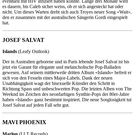
eventuell mit HIV infiziert haben könnte. Lange drei Monate wird
es dauern, bis Caleb sicher weiss, ob er sich angesteckt hat oder
nicht. Um dieses Warten dreht sich auch Troyes neuer Song «Wait»,
den er zusammen mit der australischen Sängerin Gordi eingespielt
hat.
JOSEF SALVAT
Islands
(Leafy Outlook)
Der in Australien geborene und in Paris lebende Josef Salvat ist bis
jetzt ein Garant für elegante und melancholische Pop-Balladen
gewesen. Auf seinem mittlerweile dritten Album «Islands» befreit er
sich von den Fesseln eines Major-Labels. Dank der neuen
Unabhängigkeit wagt der bisexuelle Künstler den Schritt in
Richtung Spass und unbeschwerten Pop. Die letzten Alben von The
Weeknd im Zeichen des neonfarbigen Synthie-Pops der 80er-Jahre
haben «Islands» ganz bestimmt inspiriert. Die neue Sorglosigkeit tut
Josef Salvat auf jeden Fall sehr gut.
MAVI PHOENIX
Marlon
(LLT Records)