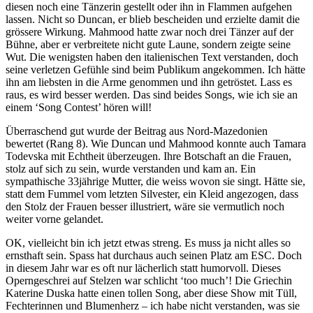
diesen noch eine Tänzerin gestellt oder ihn in Flammen aufgehen
lassen. Nicht so Duncan, er blieb bescheiden und erzielte damit die
grössere Wirkung. Mahmood hatte zwar noch drei Tänzer auf der
Bühne, aber er verbreitete nicht gute Laune, sondern zeigte seine
Wut. Die wenigsten haben den italienischen Text verstanden, doch
seine verletzen Gefühle sind beim Publikum angekommen. Ich hätte
ihn am liebsten in die Arme genommen und ihn getröstet. Lass es
raus, es wird besser werden. Das sind beides Songs, wie ich sie an
einem ‘Song Contest’ hören will!
Überraschend gut wurde der Beitrag aus Nord-Mazedonien
bewertet (Rang 8). Wie Duncan und Mahmood konnte auch Tamara
Todevska mit Echtheit überzeugen. Ihre Botschaft an die Frauen,
stolz auf sich zu sein, wurde verstanden und kam an. Ein
sympathische 33jährige Mutter, die weiss wovon sie singt. Hätte sie,
statt dem Fummel vom letzten Silvester, ein Kleid angezogen, dass
den Stolz der Frauen besser illustriert, wäre sie vermutlich noch
weiter vorne gelandet.
OK, vielleicht bin ich jetzt etwas streng. Es muss ja nicht alles so
ernsthaft sein. Spass hat durchaus auch seinen Platz am ESC. Doch
in diesem Jahr war es oft nur lächerlich statt humorvoll. Dieses
Operngeschrei auf Stelzen war schlicht ‘too much’! Die Griechin
Katerine Duska hatte einen tollen Song, aber diese Show mit Tüll,
Fechterinnen und Blumenherz – ich habe nicht verstanden, was sie