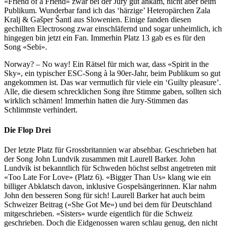
«Friend of a Friend» zwar bei der Jury gut ankam, nicht aber beim
Publikum. Wunderbar fand ich das ‘härzige’ Heteropärchen Zala
Kralj & Gašper Šantl aus Slowenien. Einige fanden diesen
gechillten Electrosong zwar einschläfernd und sogar unheimlich, ich
hingegen bin jetzt ein Fan. Immerhin Platz 13 gab es es für den
Song «Sebi».
Norway? – No way! Ein Rätsel für mich war, dass «Spirit in the
Sky», ein typischer ESC-Song à la 90er-Jahr, beim Publikum so gut
angekommen ist. Das war vermutlich für viele ein ‘Guilty pleasure’.
Alle, die diesem schrecklichen Song ihre Stimme gaben, sollten sich
wirklich schämen! Immerhin hatten die Jury-Stimmen das
Schlimmste verhindert.
Die Flop Drei
Der letzte Platz für Grossbritannien war absehbar. Geschrieben hat
der Song John Lundvik zusammen mit Laurell Barker. John
Lundvik ist bekanntlich für Schweden höchst selbst angetreten mit
«Too Late For Love» (Platz 6). «Bigger Than Us» klang wie ein
billiger Abklatsch davon, inklusive Gospelsängerinnen. Klar nahm
John den besseren Song für sich! Laurell Barker hat auch beim
Schweizer Beitrag («She Got Me») und bei dem für Deutschland
mitgeschrieben. «Sisters» wurde eigentlich für die Schweiz
geschrieben. Doch die Eidgenossen waren schlau genug, den nicht