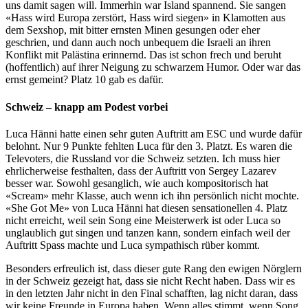
uns damit sagen will. Immerhin war Island spannend. Sie sangen
«Hass wird Europa zerstört, Hass wird siegen» in Klamotten aus
dem Sexshop, mit bitter ernsten Minen gesungen oder eher
geschrien, und dann auch noch unbequem die Israeli an ihren
Konflikt mit Palästina erinnernd. Das ist schon frech und beruht
(hoffentlich) auf ihrer Neigung zu schwarzem Humor. Oder war das
ernst gemeint? Platz 10 gab es dafür.
Schweiz – knapp am Podest vorbei
Luca Hänni hatte einen sehr guten Auftritt am ESC und wurde dafür
belohnt. Nur 9 Punkte fehlten Luca für den 3. Platzt. Es waren die
Televoters, die Russland vor die Schweiz setzten. Ich muss hier
ehrlicherweise festhalten, dass der Auftritt von Sergey Lazarev
besser war. Sowohl gesanglich, wie auch kompositorisch hat
«Scream» mehr Klasse, auch wenn ich ihn persönlich nicht mochte.
«She Got Me» von Luca Hänni hat diesen sensationellen 4. Platz
nicht erreicht, weil sein Song eine Meisterwerk ist oder Luca so
unglaublich gut singen und tanzen kann, sondern einfach weil der
Auftritt Spass machte und Luca sympathisch rüber kommt.
Besonders erfreulich ist, dass dieser gute Rang den ewigen Nörglern
in der Schweiz gezeigt hat, dass sie nicht Recht haben. Dass wir es
in den letzten Jahr nicht in den Final schafften, lag nicht daran, dass
wir keine Freunde in Europa haben. Wenn alles stimmt, wenn Song,