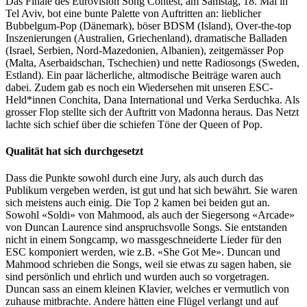
Das Finale des Eurovision Song Contest, am Samstag, 18. Mai in
Tel Aviv, bot eine bunte Palette von Auftritten an: lieblicher
Bubbelgum-Pop (Dänemark), böser BDSM (Island), Over-the-top
Inszenierungen (Australien, Griechenland), dramatische Balladen
(Israel, Serbien, Nord-Mazedonien, Albanien), zeitgemässer Pop
(Malta, Aserbaidschan, Tschechien) und nette Radiosongs (Sweden,
Estland). Ein paar lächerliche, altmodische Beiträge waren auch
dabei. Zudem gab es noch ein Wiedersehen mit unseren ESC-
Held*innen Conchita, Dana International und Verka Serduchka. Als
grosser Flop stellte sich der Auftritt von Madonna heraus. Das Netzt
lachte sich schief über die schiefen Töne der Queen of Pop.
Qualität hat sich durchgesetzt
Dass die Punkte sowohl durch eine Jury, als auch durch das
Publikum vergeben werden, ist gut und hat sich bewährt. Sie waren
sich meistens auch einig. Die Top 2 kamen bei beiden gut an.
Sowohl «Soldi» von Mahmood, als auch der Siegersong «Arcade»
von Duncan Laurence sind anspruchsvolle Songs. Sie entstanden
nicht in einem Songcamp, wo massgeschneiderte Lieder für den
ESC komponiert werden, wie z.B. «She Got Me». Duncan und
Mahmood schrieben die Songs, weil sie etwas zu sagen haben, sie
sind persönlich und ehrlich und wurden auch so vorgetragen.
Duncan sass an einem kleinen Klavier, welches er vermutlich von
zuhause mitbrachte. Andere hätten eine Flügel verlangt und auf